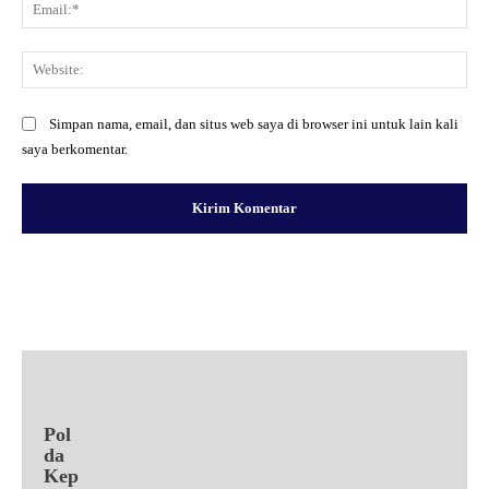
Ema
Web
Simpan nama, email, dan situs web saya di browser ini untuk lain kali
saya berkomentar.
Facebook
X
Pinterest
WhatsApp
Pol
da
Kep