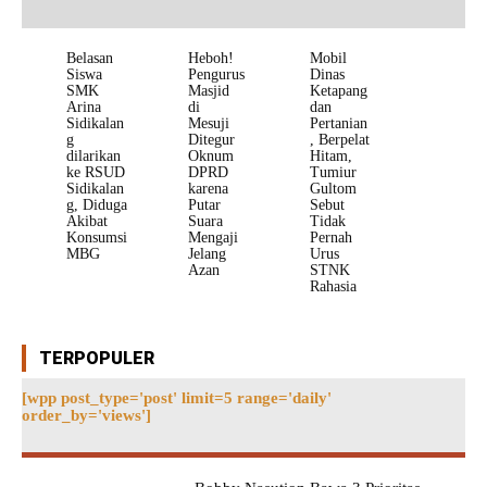
Belasan
Heboh!
Mobil
Siswa
Pengurus
Dinas
SMK
Masjid
Ketapang
Arina
di
dan
Sidikalan
Mesuji
Pertanian
g
Ditegur
, Berpelat
dilarikan
Oknum
Hitam,
ke RSUD
DPRD
Tumiur
Sidikalan
karena
Gultom
g, Diduga
Putar
Sebut
Akibat
Suara
Tidak
Konsumsi
Mengaji
Pernah
MBG
Jelang
Urus
Azan
STNK
Rahasia
TERPOPULER
[wpp post_type='post' limit=5 range='daily'
order_by='views']