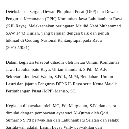
Deteksi.co – Sergai, Dewan Pimpinan Pusat (DPP) dan Dewan
Pengurus Kecamatan (DPK) Komunitas Jawa Labuhanbatu Raya
(KJL Raya). Melaksanakan peringatan Maulid Nabi Muhammad
SAW 1443 Hijriah, yang berjalan dengan baik dan penuh
hikmad di Gedung Nasional Rantauprapat pada Rabu
(20/10/2021).
Dalam kegiatan tersebut dihadiri oleh Ketua Umum Komunitas
Jawa Labuhanbatu Raya, Ulfian Hamdani, S.Pd., M.A.P,
Sekretaris Jenderal Wanto, S.Pd.I., M.Pd, Bendahara Umum
Lastri dan jajaran Pengurus DPP KJL Raya serta Ketua Majelis
Pertimbangan Pusat (MPP) Maniso, ST.
Kegiatan dibawakan oleh MC, Edi Margianto, S.Pd dan acara
dimulai dengan pembacaan ayat suci Al-Quran oleh Qori,
Sumarno S.Pd perwakilan dari Labuhanbatu Selatan dan selaku
Saritilawah adalah Lasmi Leysa Willy perwakilan dari