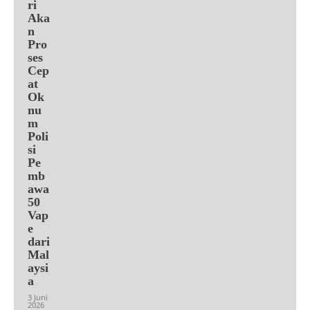
ri
Aka
n
Pro
ses
Cep
at
Ok
nu
m
Poli
si
Pe
mb
awa
50
Vap
e
dari
Mal
aysi
a
3 Juni
2026