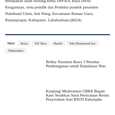
merupakan salah seorang ketua DPP KJL Raya Divisi
Keagamaan, serta pemilik dan Pembina pondok pesantren
Nahdhatul Ulum, Aek Paing, Kecamatan Rantau Utara,
Rantauprapat, Kabupaten. Labuhanbatu.(Bd24)
TAGS
Ketua
KJL Raya
Maulid
Nabi Muhammad Saw
Silahturahim
Bobby Nasution Bawa 3 Prioritas
Pembangunan untuk Kepulauan Nias
Kunjungi Moderamen GBKP, Bupati
Karo Serahkan Surat Pernyataan Resmi
Penyerahan Aset RSUD Kabanjahe