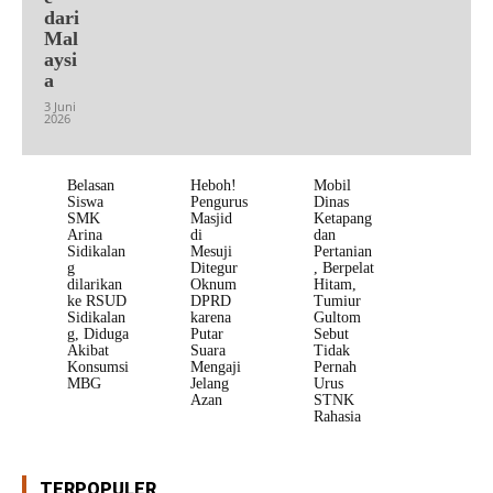
dari
Mal
aysi
a
3 Juni
2026
Belasan
Heboh!
Mobil
Siswa
Pengurus
Dinas
SMK
Masjid
Ketapang
Arina
di
dan
Sidikalan
Mesuji
Pertanian
g
Ditegur
, Berpelat
dilarikan
Oknum
Hitam,
ke RSUD
DPRD
Tumiur
Sidikalan
karena
Gultom
g, Diduga
Putar
Sebut
Akibat
Suara
Tidak
Konsumsi
Mengaji
Pernah
MBG
Jelang
Urus
Azan
STNK
Rahasia
TERPOPULER