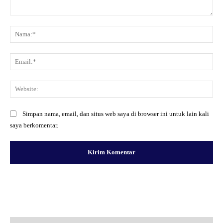
Komentar:
Na
Ema
Web
Simpan nama, email, dan situs web saya di browser ini untuk lain kali
saya berkomentar.
Facebook
X
Pinterest
WhatsApp