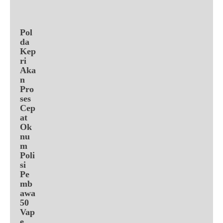
Pol
da
Kep
ri
Aka
n
Pro
ses
Cep
at
Ok
nu
m
Poli
si
Pe
mb
awa
50
Vap
e