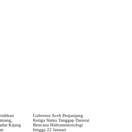
ebsite:
rsihkan
Gubernur Aceh Perpanjang
miang,
Ketiga Status Tanggap Darurat
tlat Kijang
Bencana Hidrometeorologi
an
hingga 22 Januari