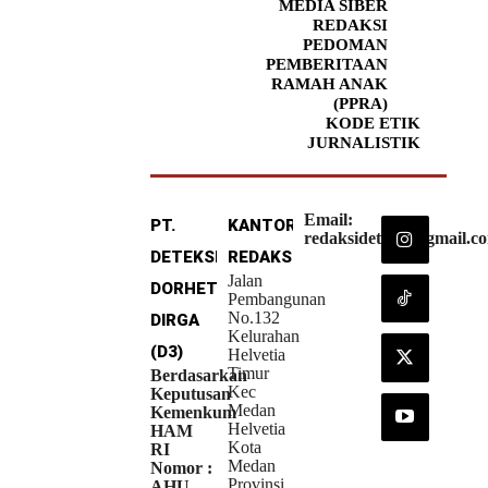
MEDIA SIBER
REDAKSI
PEDOMAN
PEMBERITAAN
RAMAH ANAK
(PPRA)
KODE ETIK
JURNALISTIK
Email:
PT.
KANTOR
redaksideteksi@gmail.c
DETEKSI
REDAKSI
Jalan
DORHETA
Pembangunan
No.132
DIRGA
Kelurahan
(D3)
Helvetia
Timur
Berdasarkan
Kec
Keputusan
Medan
Kemenkum
Helvetia
HAM
Kota
RI
Medan
Nomor :
Provinsi
AHU-