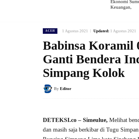
Ekonomi Sumut
Keuangan,
1 Agustus 2021
Updated:
1 Agustus 2021
ACEH
Babinsa Koramil
Ganti Bendera In
Simpang Kolok
By
Editor
DETEKSI.co – Simeulue,
Melihat bend
dan masih saja berkibar di Tugu Simp