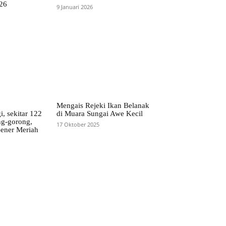
026
9 Januari 2026
Mengais Rejeki Ikan Belanak
, sekitar 122
di Muara Sungai Awe Kecil
ng-gorong,
17 Oktober 2025
Bener Meriah