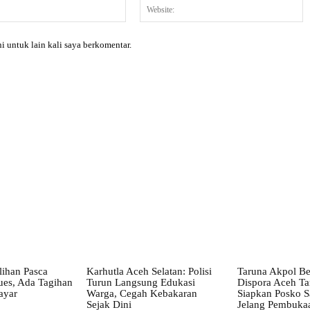
Email:*
W
i untuk lain kali saya berkomentar.
X
Pinterest
WhatsApp
lihan Pasca
Karhutla Aceh Selatan: Polisi
Taruna Akpol Be
ues, Ada Tagihan
Turun Langsung Edukasi
Dispora Aceh Ta
ayar
Warga, Cegah Kebakaran
Siapkan Posko Sa
Sejak Dini
Jelang Pembuka