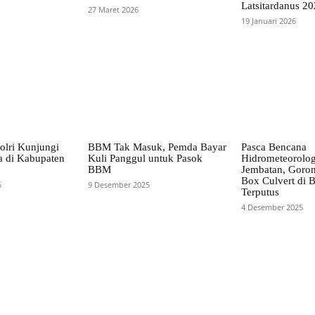
Latsitardanus 2
27 Maret 2026
19 Januari 2026
lri Kunjungi
BBM Tak Masuk, Pemda Bayar
Pasca Bencana
 di Kabupaten
Kuli Panggul untuk Pasok
Hidrometeorologi
BBM
Jembatan, Goro
Box Culvert di 
5
9 Desember 2025
Terputus
4 Desember 2025