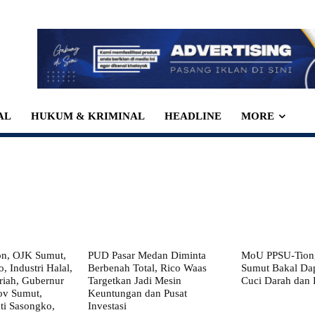
AL
HUKUM & KRIMINAL
HEADLINE
MORE
on, OJK Sumut,
PUD Pasar Medan Diminta
MoU PPSU-Tiong
, Industri Halal,
Berbenah Total, Rico Waas
Sumut Bakal Da
iah, Gubernur
Targetkan Jadi Mesin
Cuci Darah dan
ov Sumut,
Keuntungan dan Pusat
i Sasongko,
Investasi