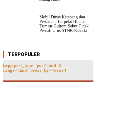
Mobil Dinas Ketapang dan
Pertanian, Berpelat Hitam,
Tumiur Gultom Sebut Tidak
Pernah Urus STNK Rahasia
TERPOPULER
[wpp post_type='post' limit=5
range='daily' order_by='views']