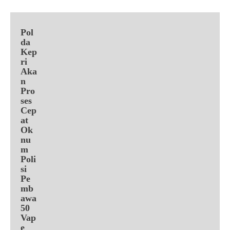
Pol
da
Kep
ri
Aka
n
Pro
ses
Cep
at
Ok
nu
m
Poli
si
Pe
mb
awa
50
Vap
e