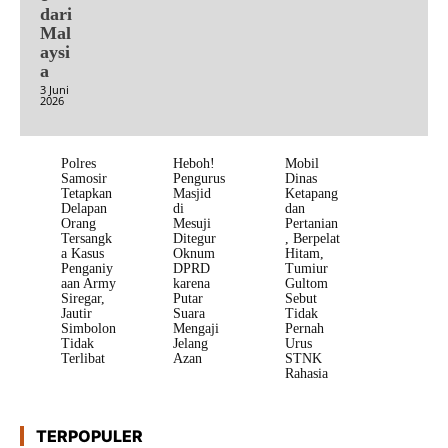
dari
Mal
aysi
a
3 Juni
2026
Polres
Heboh!
Mobil
Samosir
Pengurus
Dinas
Tetapkan
Masjid
Ketapang
Delapan
di
dan
Orang
Mesuji
Pertanian
Tersangk
Ditegur
, Berpelat
a Kasus
Oknum
Hitam,
Penganiy
DPRD
Tumiur
aan Army
karena
Gultom
Siregar,
Putar
Sebut
Jautir
Suara
Tidak
Simbolon
Mengaji
Pernah
Tidak
Jelang
Urus
Terlibat
Azan
STNK
Rahasia
TERPOPULER