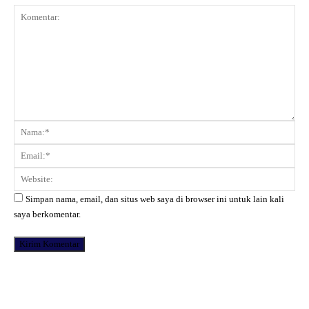
Komentar:
Na
Ema
Web
Simpan nama, email, dan situs web saya di browser ini untuk lain kali
saya berkomentar.
Facebook
X
Pinterest
WhatsApp