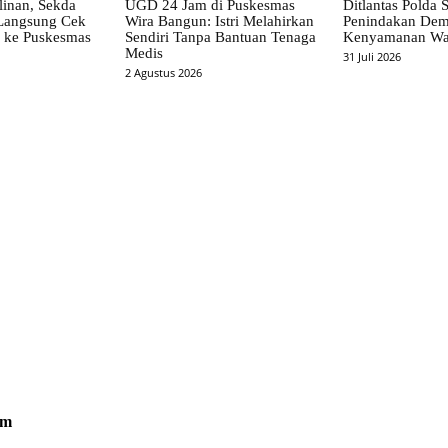
linan, Sekda
UGD 24 Jam di Puskesmas
Ditlantas Polda S
 Langsung Cek
Wira Bangun: Istri Melahirkan
Penindakan Dem
i ke Puskesmas
Sendiri Tanpa Bantuan Tenaga
Kenyamanan Wa
Medis
31 Juli 2026
2 Agustus 2026
om