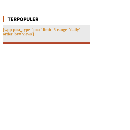
TERPOPULER
[wpp post_type='post' limit=5 range='daily'
order_by='views']