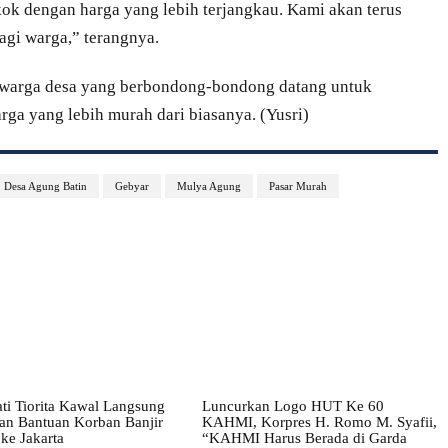
k dengan harga yang lebih terjangkau. Kami akan terus
agi warga,” terangnya.
i warga desa yang berbondong-bondong datang untuk
rga yang lebih murah dari biasanya. (Yusri)
Desa Agung Batin
Gebyar
Mulya Agung
Pasar Murah
ati Tiorita Kawal Langsung
Luncurkan Logo HUT Ke 60
tan Bantuan Korban Banjir
KAHMI, Korpres H. Romo M. Syafii,
ke Jakarta
“KAHMI Harus Berada di Garda