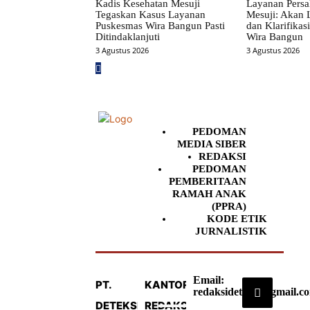
Kadis Kesehatan Mesuji
Layanan Persa
Tegaskan Kasus Layanan
Mesuji: Akan
Puskesmas Wira Bangun Pasti
dan Klarifikas
Ditindaklanjuti
Wira Bangun
3 Agustus 2026
3 Agustus 2026
PEDOMAN
MEDIA SIBER
REDAKSI
PEDOMAN
PEMBERITAAN
RAMAH ANAK
(PPRA)
KODE ETIK
JURNALISTIK
Email:
PT.
KANTOR
redaksideteksi@gmail.c
DETEKSI
REDAKSI