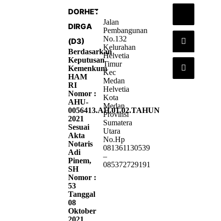
DORHETA
Jalan
DIRGA
Pembangunan
No.132
(D3)
Kelurahan
Berdasarkan
Helvetia
Keputusan
Timur
Kemenkum
Kec
HAM
Medan
RI
Helvetia
Nomor :
Kota
AHU-
Medan
0056413.AH.01.02.TAHUN
Provinsi
2021
Sumatera
Sesuai
Utara
Akta
No.Hp
Notaris
081361130539
Adi
–
Pinem,
085372729191
SH
Nomor :
53
Tanggal
08
Oktober
2021