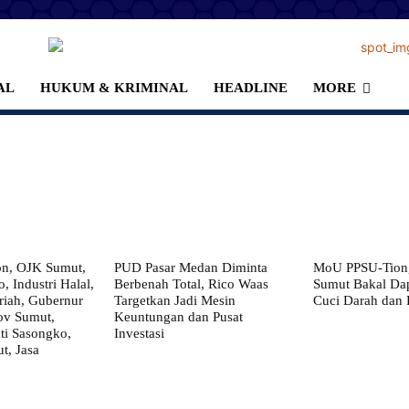
AL
HUKUM & KRIMINAL
HEADLINE
MORE
on, OJK Sumut,
PUD Pasar Medan Diminta
MoU PPSU-Tiong
, Industri Halal,
Berbenah Total, Rico Waas
Sumut Bakal Da
iah, Gubernur
Targetkan Jadi Mesin
Cuci Darah dan
ov Sumut,
Keuntungan dan Pusat
i Sasongko,
Investasi
, Jasa