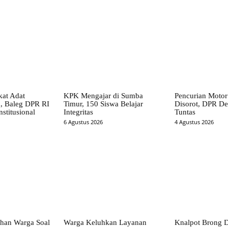
at Adat
KPK Mengajar di Sumba
Pencurian Motor
, Baleg DPR RI
Timur, 150 Siswa Belajar
Disorot, DPR Des
stitusional
Integritas
Tuntas
6 Agustus 2026
4 Agustus 2026
han Warga Soal
Warga Keluhkan Layanan
Knalpot Brong D