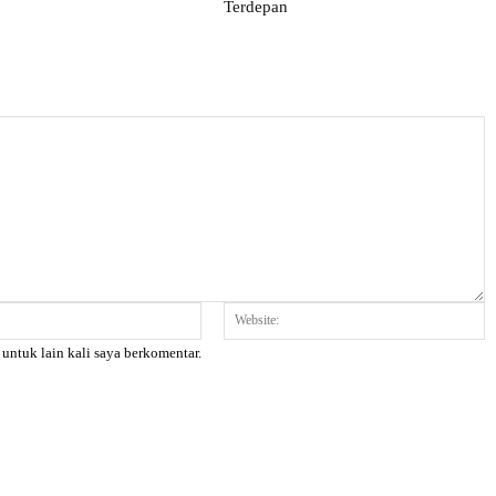
Terdepan
Email:*
W
 untuk lain kali saya berkomentar.
X
Pinterest
WhatsApp