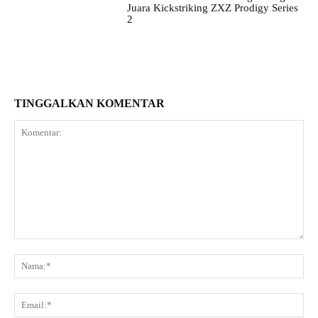
Juara Kickstriking ZXZ Prodigy Series
2
TINGGALKAN KOMENTAR
Komentar:
Na
Ema