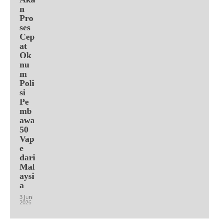
n
Pro
ses
Cep
at
Ok
nu
m
Poli
si
Pe
mb
awa
50
Vap
e
dari
Mal
aysi
a
3 Juni
2026