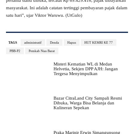
pertama stand dibuka, tercatat Rp 69.429.416, pajak dibayarkan
masyarakat. Ini adalah catatan tertinggi pembayaran pajak dalam
satu hari”, ujar Viktor Waruwu. (UtGulo)
TAGS
administratif
Denda
Hapus
HUT KEMRI KE 77
PBB-P2
Pemkab Nias Barat
Misteri Kematian WL di Medan
Helvetia, Sekjen DPP AJH: Jangan
Tergesa Menyimpulkan
Bazar CitraLand City Sampali Resmi
Dibuka, Warga Bisa Belanja dan
Kulineran Sepekan
Praka Marinir Erwin Simangunsong