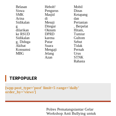
Belasan
Heboh!
Mobil
Siswa
Pengurus
Dinas
SMK
Masjid
Ketapang
Arina
di
dan
Sidikalan
Mesuji
Pertanian
g
Ditegur
, Berpelat
dilarikan
Oknum
Hitam,
ke RSUD
DPRD
Tumiur
Sidikalan
karena
Gultom
g, Diduga
Putar
Sebut
Akibat
Suara
Tidak
Konsumsi
Mengaji
Pernah
MBG
Jelang
Urus
Azan
STNK
Rahasia
TERPOPULER
[wpp post_type='post' limit=5 range='daily'
order_by='views']
Polres Pematangsiantar Gelar
Workshop Anti Bullying untuk