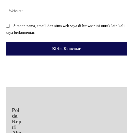
Web
Simpan nama, email, dan situs web saya di browser ini untuk lain kali
saya berkomentar.
Facebook
X
Pinterest
WhatsApp
Pol
da
Kep
ri
Aka