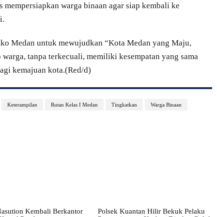
us mempersiapkan warga binaan agar siap kembali ke
i.
Pemko Medan untuk mewujudkan “Kota Medan yang Maju,
ap warga, tanpa terkecuali, memiliki kesempatan yang sama
bagi kemajuan kota.(Red/d)
Keterampilan
Rutan Kelas I Medan
Tingkatkan
Warga Binaan
asution Kembali Berkantor
Polsek Kuantan Hilir Bekuk Pelaku