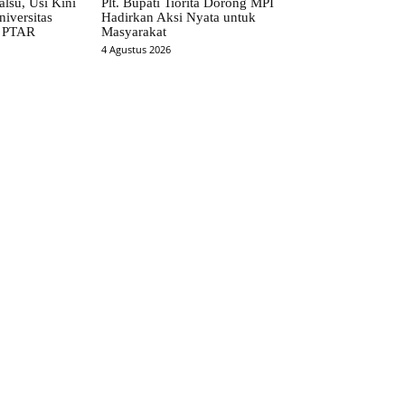
alsu, Usi Kini
Plt. Bupati Tiorita Dorong MPI
iversitas
Hadirkan Aksi Nyata untuk
t PTAR
Masyarakat
4 Agustus 2026