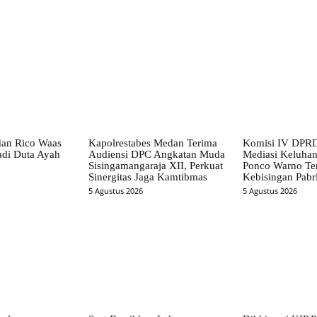
dan Rico Waas
Kapolrestabes Medan Terima
Komisi IV DPRD
di Duta Ayah
Audiensi DPC Angkatan Muda
Mediasi Keluha
Sisingamangaraja XII, Perkuat
Ponco Warno Ter
Sinergitas Jaga Kamtibmas
Kebisingan Pabr
5 Agustus 2026
5 Agustus 2026