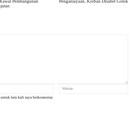
, Kawal Pembangunan
Penganiayaan, Korban Disabet Golok
jutan
Email:*
W
 untuk lain kali saya berkomentar.
X
Pinterest
WhatsApp