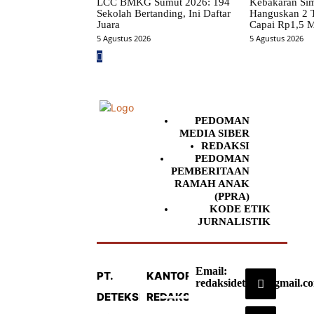
LCC BMKG Sumut 2026: 194
Kebakaran Si
Sekolah Bertanding, Ini Daftar
Hanguskan 2 
Juara
Capai Rp1,5 M
5 Agustus 2026
5 Agustus 2026
PEDOMAN
MEDIA SIBER
REDAKSI
PEDOMAN
PEMBERITAAN
RAMAH ANAK
(PPRA)
KODE ETIK
JURNALISTIK
Email:
PT.
KANTOR
redaksideteksi@gmail.c
DETEKSI
REDAKSI