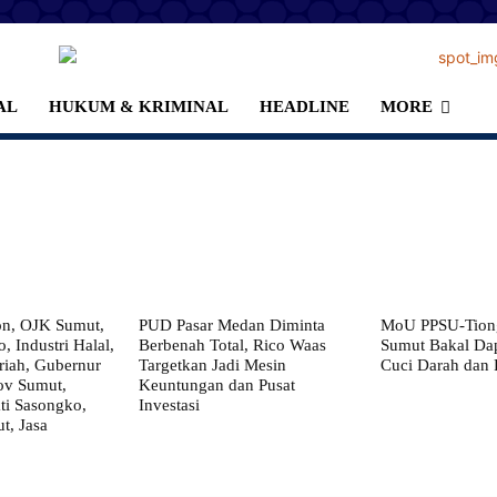
AL
HUKUM & KRIMINAL
HEADLINE
MORE
on, OJK Sumut,
PUD Pasar Medan Diminta
MoU PPSU-Tiong
, Industri Halal,
Berbenah Total, Rico Waas
Sumut Bakal Da
iah, Gubernur
Targetkan Jadi Mesin
Cuci Darah dan
ov Sumut,
Keuntungan dan Pusat
i Sasongko,
Investasi
, Jasa