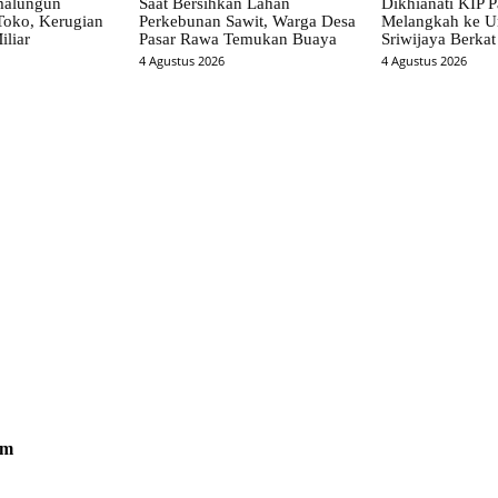
malungun
Saat Bersihkan Lahan
Dikhianati KIP P
Toko, Kerugian
Perkebunan Sawit, Warga Desa
Melangkah ke Un
iliar
Pasar Rawa Temukan Buaya
Sriwijaya Berka
4 Agustus 2026
4 Agustus 2026
om