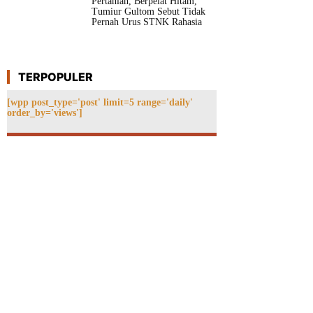
Pertanian, Berpelat Hitam,
Tumiur Gultom Sebut Tidak
Pernah Urus STNK Rahasia
TERPOPULER
[wpp post_type='post' limit=5 range='daily'
order_by='views']