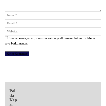
Komentar:
Na
Ema
Web
Simpan nama, email, dan situs web saya di browser ini untuk lain kali
saya berkomentar.
Facebook
X
Pinterest
WhatsApp
Pol
da
Kep
ri