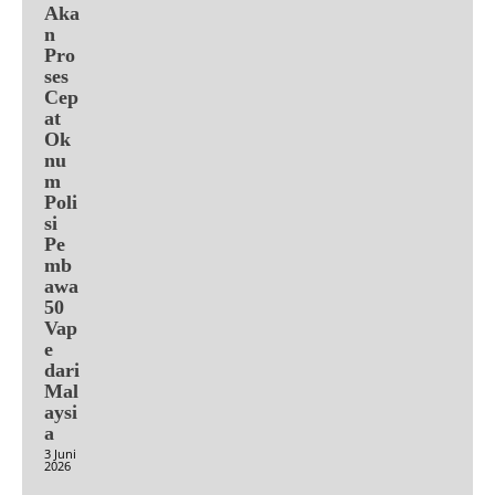
Aka
n
Pro
ses
Cep
at
Ok
nu
m
Poli
si
Pe
mb
awa
50
Vap
e
dari
Mal
aysi
a
3 Juni
2026