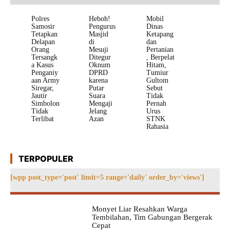
Polres
Heboh!
Mobil
Samosir
Pengurus
Dinas
Tetapkan
Masjid
Ketapang
Delapan
di
dan
Orang
Mesuji
Pertanian
Tersangk
Ditegur
, Berpelat
a Kasus
Oknum
Hitam,
Penganiy
DPRD
Tumiur
aan Army
karena
Gultom
Siregar,
Putar
Sebut
Jautir
Suara
Tidak
Simbolon
Mengaji
Pernah
Tidak
Jelang
Urus
Terlibat
Azan
STNK
Rahasia
TERPOPULER
[wpp post_type='post' limit=5 range='daily' order_by='views']
Monyet Liar Resahkan Warga
Tembilahan, Tim Gabungan Bergerak
Cepat