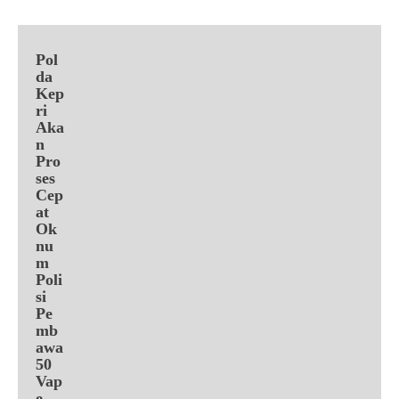
Pol
da
Kep
ri
Aka
n
Pro
ses
Cep
at
Ok
nu
m
Poli
si
Pe
mb
awa
50
Vap
e