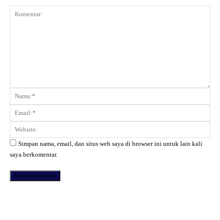
Komentar:
Na
Ema
Web
Simpan nama, email, dan situs web saya di browser ini untuk lain kali
saya berkomentar.
Facebook
X
Pinterest
WhatsApp