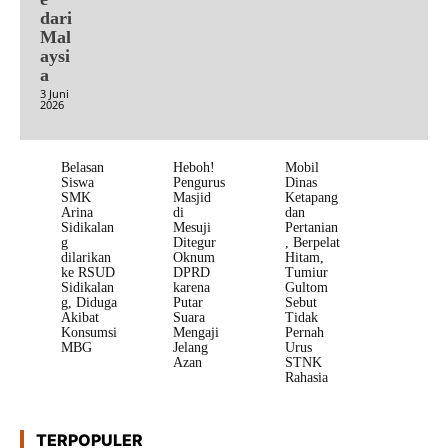
dari
Mal
aysi
a
3 Juni
2026
Belasan
Heboh!
Mobil
Siswa
Pengurus
Dinas
SMK
Masjid
Ketapang
Arina
di
dan
Sidikalan
Mesuji
Pertanian
g
Ditegur
, Berpelat
dilarikan
Oknum
Hitam,
ke RSUD
DPRD
Tumiur
Sidikalan
karena
Gultom
g, Diduga
Putar
Sebut
Akibat
Suara
Tidak
Konsumsi
Mengaji
Pernah
MBG
Jelang
Urus
Azan
STNK
Rahasia
TERPOPULER