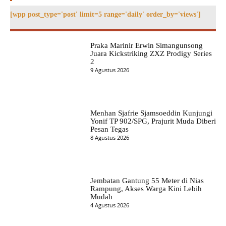
[wpp post_type='post' limit=5 range='daily' order_by='views']
Praka Marinir Erwin Simangunsong
Juara Kickstriking ZXZ Prodigy Series
2
9 Agustus 2026
Menhan Sjafrie Sjamsoeddin Kunjungi
Yonif TP 902/SPG, Prajurit Muda Diberi
Pesan Tegas
8 Agustus 2026
Jembatan Gantung 55 Meter di Nias
Rampung, Akses Warga Kini Lebih
Mudah
4 Agustus 2026