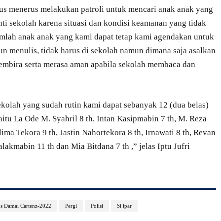
rus menerus melakukan patroli untuk mencari anak anak yang
nti sekolah karena situasi dan kondisi keamanan yang tidak
mlah anak anak yang kami dapat tetap kami agendakan untuk
 menulis, tidak harus di sekolah namun dimana saja asalkan
gembira serta merasa aman apabila sekolah membaca dan
ekolah yang sudah rutin kami dapat sebanyak 12 (dua belas)
tu La Ode M. Syahril 8 th, Intan Kasipmabin 7 th, M. Reza
lima Tekora 9 th, Jastin Nahortekora 8 th, Irnawati 8 th, Revan
lakmabin 11 th dan Mia Bitdana 7 th ,” jelas Iptu Jufri
s Damai Cartenz-2022
Pergi
Polisi
Si ipar