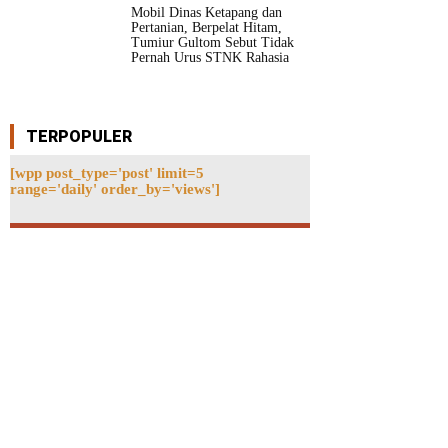
Mobil Dinas Ketapang dan
Pertanian, Berpelat Hitam,
Tumiur Gultom Sebut Tidak
Pernah Urus STNK Rahasia
TERPOPULER
[wpp post_type='post' limit=5
range='daily' order_by='views']