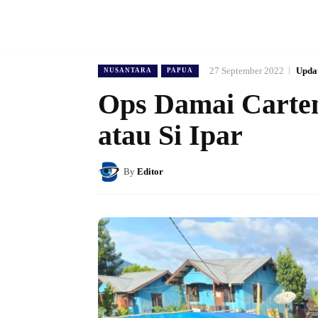
27 September 2022
Upda
NUSANTARA
PAPUA
Ops Damai Carten
atau Si Ipar
By
Editor