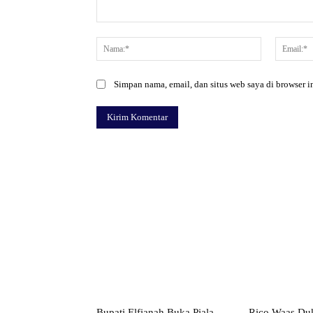
Komentar:
Nama:*
Simpan nama, email, dan situs web saya di browser in
Facebook
Bagikan
Bupati Elfianah Buka Piala
Rico Waas Du