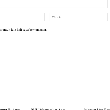
Email:*
W
i untuk lain kali saya berkomentar.
X
Pinterest
WhatsApp
kung Budaya
RUU Masyarakat Adat
Monyet Liar Re