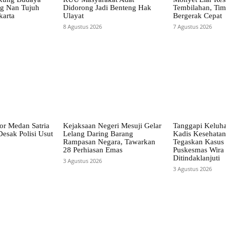
g Nan Tujuh
Didorong Jadi Benteng Hak
Tembilahan, Ti
karta
Ulayat
Bergerak Cepat
8 Agustus 2026
7 Agustus 2026
or Medan Satria
Kejaksaan Negeri Mesuji Gelar
Tanggapi Keluh
esak Polisi Usut
Lelang Daring Barang
Kadis Kesehatan
Rampasan Negara, Tawarkan
Tegaskan Kasus
28 Perhiasan Emas
Puskesmas Wira 
Ditindaklanjuti
3 Agustus 2026
3 Agustus 2026