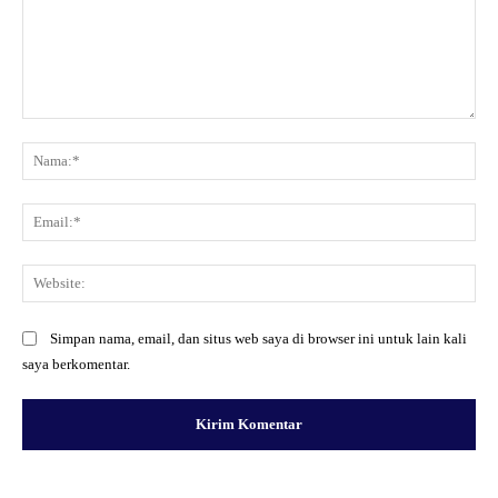
Komentar:
Na
Ema
Web
Simpan nama, email, dan situs web saya di browser ini untuk lain kali
saya berkomentar.