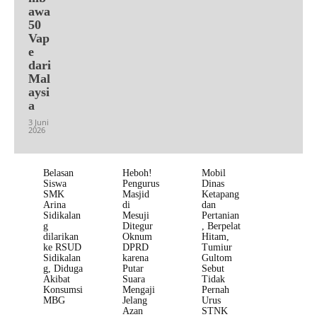
awa
50
Vap
e
dari
Mal
aysi
a
3 Juni
2026
Belasan
Heboh!
Mobil
Siswa
Pengurus
Dinas
SMK
Masjid
Ketapang
Arina
di
dan
Sidikalan
Mesuji
Pertanian
g
Ditegur
, Berpelat
dilarikan
Oknum
Hitam,
ke RSUD
DPRD
Tumiur
Sidikalan
karena
Gultom
g, Diduga
Putar
Sebut
Akibat
Suara
Tidak
Konsumsi
Mengaji
Pernah
MBG
Jelang
Urus
Azan
STNK