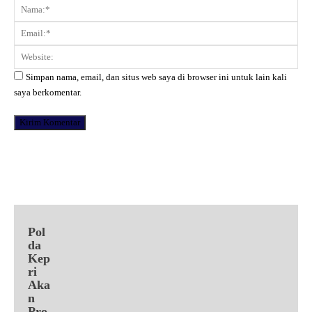
Komentar:
Na
Ema
Web
Simpan nama, email, dan situs web saya di browser ini untuk lain kali
saya berkomentar.
Facebook
X
Pinterest
WhatsApp
Pol
da
Kep
ri
Aka
n
Pro