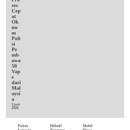
ses
Cep
at
Ok
nu
m
Poli
si
Pe
mb
awa
50
Vap
e
dari
Mal
aysi
a
3 Juni
2026
Polres
Heboh!
Mobil