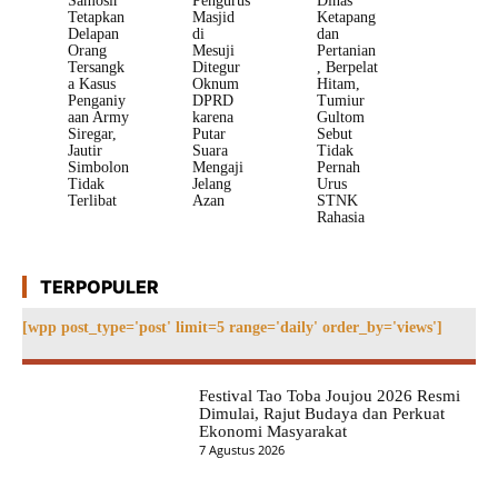
Samosir
Pengurus
Dinas
Tetapkan
Masjid
Ketapang
Delapan
di
dan
Orang
Mesuji
Pertanian
Tersangk
Ditegur
, Berpelat
a Kasus
Oknum
Hitam,
Penganiy
DPRD
Tumiur
aan Army
karena
Gultom
Siregar,
Putar
Sebut
Jautir
Suara
Tidak
Simbolon
Mengaji
Pernah
Tidak
Jelang
Urus
Terlibat
Azan
STNK
Rahasia
TERPOPULER
[wpp post_type='post' limit=5 range='daily' order_by='views']
Festival Tao Toba Joujou 2026 Resmi
Dimulai, Rajut Budaya dan Perkuat
Ekonomi Masyarakat
7 Agustus 2026