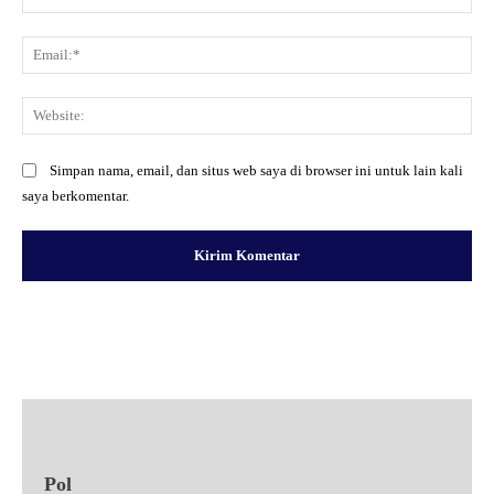
Ema
Web
Simpan nama, email, dan situs web saya di browser ini untuk lain kali
saya berkomentar.
Facebook
X
Pinterest
WhatsApp
Pol