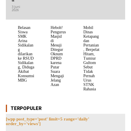
3 Juni
2026
Belasan
Heboh!
Mobil
Siswa
Pengurus
Dinas
SMK
Masjid
Ketapang
Arina
di
dan
Sidikalan
Mesuji
Pertanian
g
Ditegur
, Berpelat
dilarikan
Oknum
Hitam,
ke RSUD
DPRD
Tumiur
Sidikalan
karena
Gultom
g, Diduga
Putar
Sebut
Akibat
Suara
Tidak
Konsumsi
Mengaji
Pernah
MBG
Jelang
Urus
Azan
STNK
Rahasia
TERPOPULER
[wpp post_type='post' limit=5 range='daily'
order_by='views']