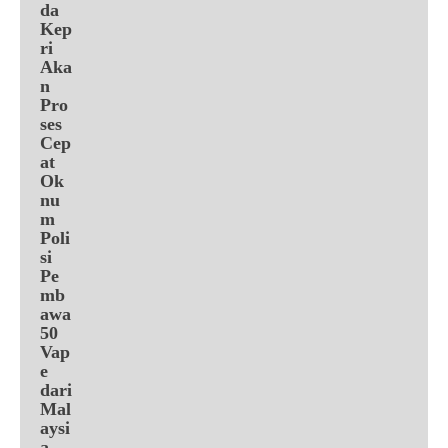
da
Kep
ri
Aka
n
Pro
ses
Cep
at
Ok
nu
m
Poli
si
Pe
mb
awa
50
Vap
e
dari
Mal
aysi
a