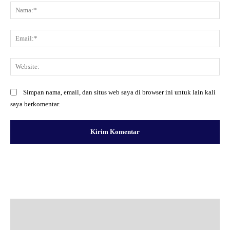
Na
Ema
Web
Simpan nama, email, dan situs web saya di browser ini untuk lain kali
saya berkomentar.
Facebook
X
Pinterest
WhatsApp