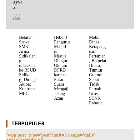
aysi
a
3 Juni
2026
Belasan
Heboh!
Mobil
Siswa
Pengurus
Dinas
SMK
Masjid
Ketapang
Arina
di
dan
Sidikalan
Mesuji
Pertanian
g
Ditegur
, Berpelat
dilarikan
Oknum
Hitam,
ke RSUD
DPRD
Tumiur
Sidikalan
karena
Gultom
g, Diduga
Putar
Sebut
Akibat
Suara
Tidak
Konsumsi
Mengaji
Pernah
MBG
Jelang
Urus
Azan
STNK
Rahasia
TERPOPULER
[wpp post_type='post' limit=5 range='daily'
order_by='views']