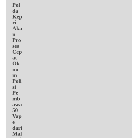
Pol
da
Kep
ri
Aka
n
Pro
ses
Cep
at
Ok
nu
m
Poli
si
Pe
mb
awa
50
Vap
e
dari
Mal