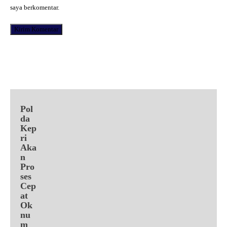
saya berkomentar.
Facebook
X
Pinterest
WhatsApp
Pol
da
Kep
ri
Aka
n
Pro
ses
Cep
at
Ok
nu
m