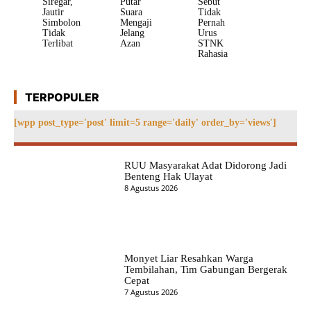
Siregar,
Putar
Sebut
Jautir
Suara
Tidak
Simbolon
Mengaji
Pernah
Tidak
Jelang
Urus
Terlibat
Azan
STNK
Rahasia
TERPOPULER
[wpp post_type='post' limit=5 range='daily' order_by='views']
RUU Masyarakat Adat Didorong Jadi
Benteng Hak Ulayat
8 Agustus 2026
Monyet Liar Resahkan Warga
Tembilahan, Tim Gabungan Bergerak
Cepat
7 Agustus 2026