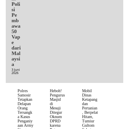
Poli
si
Pe
mb
awa
50
Vap
e
dari
Mal
aysi
a
3 Juni
2026
Polres
Heboh!
Mobil
Samosir
Pengurus
Dinas
Tetapkan
Masjid
Ketapang
Delapan
di
dan
Orang
Mesuji
Pertanian
Tersangk
Ditegur
, Berpelat
a Kasus
Oknum
Hitam,
Penganiy
DPRD
Tumiur
aan Army
karena
Gultom