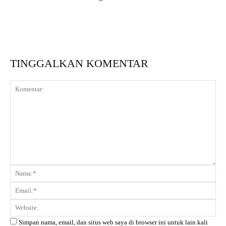
TINGGALKAN KOMENTAR
Komentar:
Na
Ema
Web
Simpan nama, email, dan situs web saya di browser ini untuk lain kali