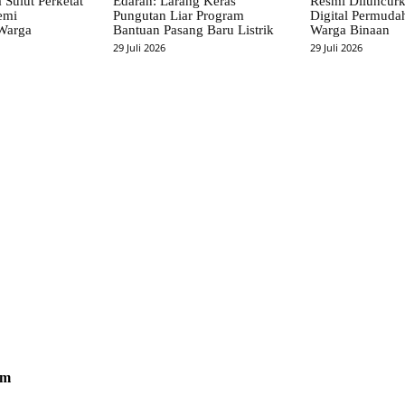
 Sulut Perketat
Edaran: Larang Keras
Resmi Diluncur
emi
Pungutan Liar Program
Digital Permuda
Warga
Bantuan Pasang Baru Listrik
Warga Binaan
29 Juli 2026
29 Juli 2026
om