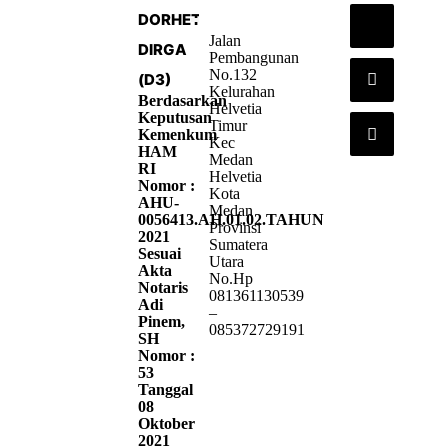
DORHETA
Jalan
DIRGA
Pembangunan
No.132
(D3)
Kelurahan
Berdasarkan
Helvetia
Keputusan
Timur
Kemenkum
Kec
HAM
Medan
RI
Helvetia
Nomor :
Kota
AHU-
Medan
0056413.AH.01.02.TAHUN
Provinsi
2021
Sumatera
Sesuai
Utara
Akta
No.Hp
Notaris
081361130539
Adi
–
Pinem,
085372729191
SH
Nomor :
53
Tanggal
08
Oktober
2021