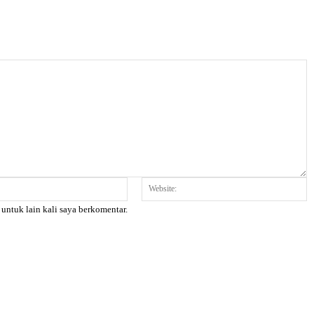
Email:*
W
 untuk lain kali saya berkomentar.
X
Pinterest
WhatsApp