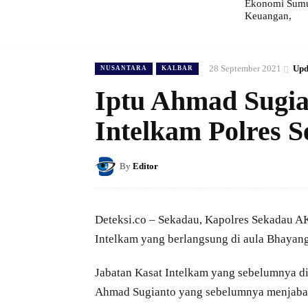
Ekonomi Sumut
Keuangan,
28 September 2021
Upd
NUSANTARA
KALBAR
Iptu Ahmad Sugia
Intelkam Polres 
By
Editor
Deteksi.co – Sekadau, Kapolres Sekadau A
Intelkam yang berlangsung di aula Bhayang
Jabatan Kasat Intelkam yang sebelumnya d
Ahmad Sugianto yang sebelumnya menjabat s