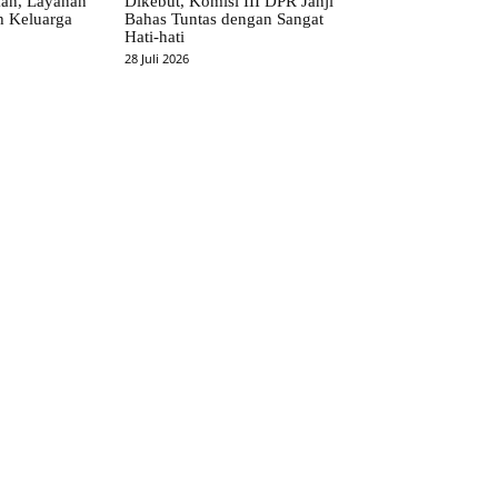
kan, Layanan
Dikebut, Komisi III DPR Janji
h Keluarga
Bahas Tuntas dengan Sangat
Hati-hati
28 Juli 2026