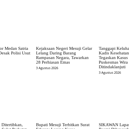
or Medan Satria
Kejaksaan Negeri Mesuji Gelar
Tanggapi Keluh
esak Polisi Usut
Lelang Daring Barang
Kadis Kesehatan
Rampasan Negara, Tawarkan
Tegaskan Kasus
28 Perhiasan Emas
Puskesmas Wira 
Ditindaklanjuti
3 Agustus 2026
3 Agustus 2026
Ditertibkan,
Bupati Mesuji Terbitkan Surat
SIKAWAN Lapas