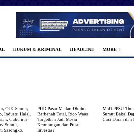
AL
HUKUM & KRIMINAL
HEADLINE
MORE
on, OJK Sumut,
PUD Pasar Medan Diminta
MoU PPSU-Tiong
, Industri Halal,
Berbenah Total, Rico Waas
Sumut Bakal Da
iah, Gubernur
Targetkan Jadi Mesin
Cuci Darah dan
ov Sumut,
Keuntungan dan Pusat
i Sasongko,
Investasi