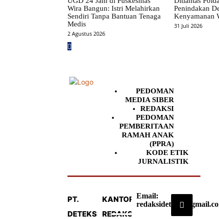
UGD 24 Jam di Puskesmas
Ditlantas Polda
Wira Bangun: Istri Melahirkan
Penindakan D
Sendiri Tanpa Bantuan Tenaga
Kenyamanan 
Medis
31 Juli 2026
2 Agustus 2026
PEDOMAN
MEDIA SIBER
REDAKSI
PEDOMAN
PEMBERITAAN
RAMAH ANAK
(PPRA)
KODE ETIK
JURNALISTIK
Email:
PT.
KANTOR
redaksideteksi@gmail.c
DETEKSI
REDAKSI