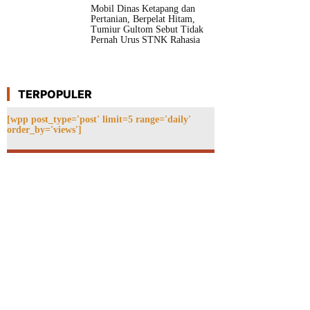
Mobil Dinas Ketapang dan
Pertanian, Berpelat Hitam,
Tumiur Gultom Sebut Tidak
Pernah Urus STNK Rahasia
TERPOPULER
[wpp post_type='post' limit=5 range='daily'
order_by='views']