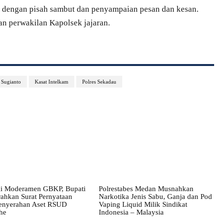
kan dengan pisah sambut dan penyampaian pesan dan kesan.
an perwakilan Kapolsek jajaran.
 Sugianto
Kasat Intelkam
Polres Sekadau
i Moderamen GBKP, Bupati
Polrestabes Medan Musnahkan
ahkan Surat Pernyataan
Narkotika Jenis Sabu, Ganja dan Pod
enyerahan Aset RSUD
Vaping Liquid Milik Sindikat
he
Indonesia – Malaysia