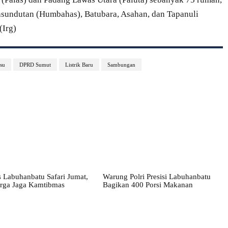
sundutan (Humbahas), Batubara, Asahan, dan Tapanuli
(Irg)
su
DPRD Sumut
Listrik Baru
Sambungan
 Labuhanbatu Safari Jumat,
Warung Polri Presisi Labuhanbatu
rga Jaga Kamtibmas
Bagikan 400 Porsi Makanan