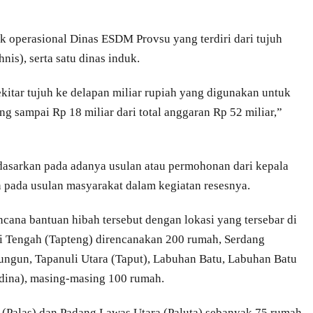
k operasional Dinas ESDM Provsu yang terdiri dari tujuh
is), serta satu dinas induk.
ekitar tujuh ke delapan miliar rupiah yang digunakan untuk
ng sampai Rp 18 miliar dari total anggaran Rp 52 miliar,”
idasarkan pada adanya usulan atau permohonan dari kepala
 pada usulan masyarakat dalam kegiatan resesnya.
cana bantuan hibah tersebut dengan lokasi yang tersebar di
i Tengah (Tapteng) direncanakan 200 rumah, Serdang
lungun, Tapanuli Utara (Taput), Labuhan Batu, Labuhan Batu
adina), masing-masing 100 rumah.
Palas) dan Padang Lawas Utara (Paluta) sebanyak 75 rumah,