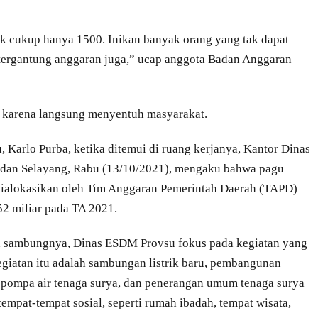
 tak cukup hanya 1500. Inikan banyak orang yang tak dapat
n tergantung anggaran juga,” ucap anggota Badan Anggaran
s karena langsung menyentuh masyarakat.
 Karlo Purba, ketika ditemui di ruang kerjanya, Kantor Dinas
Medan Selayang, Rabu (13/10/2021), mengaku bahwa pagu
ialokasikan oleh Tim Anggaran Pemerintah Daerah (TAPD)
52 miliar pada TA 2021.
u, sambungnya, Dinas ESDM Provsu fokus pada kegiatan yang
giatan itu adalah sambungan listrik baru, pembangunan
uk pompa air tenaga surya, dan penerangan umum tenaga surya
empat-tempat sosial, seperti rumah ibadah, tempat wisata,