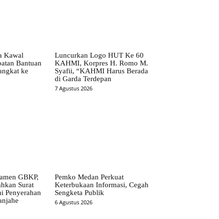
ta Kawal
Luncurkan Logo HUT Ke 60
patan Bantuan
KAHMI, Korpres H. Romo M.
angkat ke
Syafii, “KAHMI Harus Berada
di Garda Terdepan
7 Agustus 2026
ramen GBKP,
Pemko Medan Perkuat
ahkan Surat
Keterbukaan Informasi, Cegah
i Penyerahan
Sengketa Publik
anjahe
6 Agustus 2026