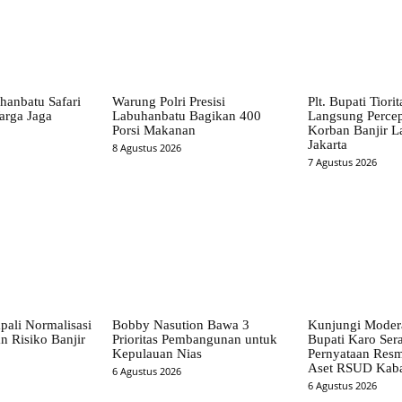
hanbatu Safari
Warung Polri Presisi
Plt. Bupati Tiori
arga Jaga
Labuhanbatu Bagikan 400
Langsung Perce
Porsi Makanan
Korban Banjir L
Jakarta
8 Agustus 2026
7 Agustus 2026
pali Normalisasi
Bobby Nasution Bawa 3
Kunjungi Mode
n Risiko Banjir
Prioritas Pembangunan untuk
Bupati Karo Ser
Kepulauan Nias
Pernyataan Resm
Aset RSUD Kab
6 Agustus 2026
6 Agustus 2026