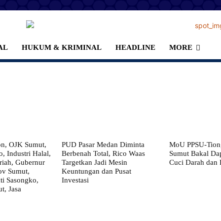
AL
HUKUM & KRIMINAL
HEADLINE
MORE
on, OJK Sumut,
PUD Pasar Medan Diminta
MoU PPSU-Tiong
, Industri Halal,
Berbenah Total, Rico Waas
Sumut Bakal Da
iah, Gubernur
Targetkan Jadi Mesin
Cuci Darah dan
ov Sumut,
Keuntungan dan Pusat
i Sasongko,
Investasi
, Jasa