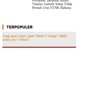
Pertanian, Berpelat Hitam,
Tumiur Gultom Sebut Tidak
Pernah Urus STNK Rahasia
TERPOPULER
[wpp post_type='post' limit=5 range='daily'
order_by='views']