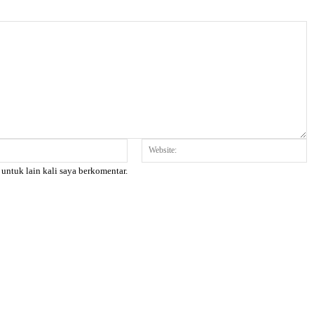
Email:*
W
 untuk lain kali saya berkomentar.
X
Pinterest
WhatsApp