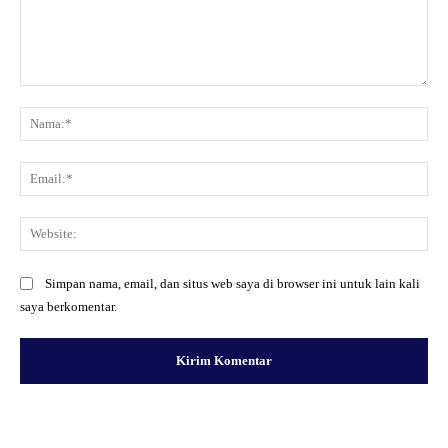
Komentar:
Na
Ema
Web
Simpan nama, email, dan situs web saya di browser ini untuk lain kali
saya berkomentar.
Facebook
X
Pinterest
WhatsApp