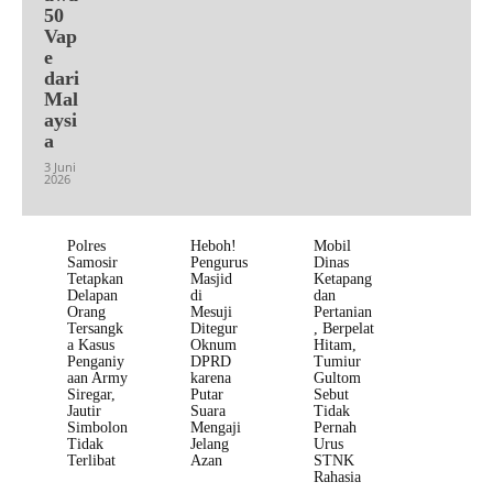
50
Vap
e
dari
Mal
aysi
a
3 Juni
2026
Polres
Heboh!
Mobil
Samosir
Pengurus
Dinas
Tetapkan
Masjid
Ketapang
Delapan
di
dan
Orang
Mesuji
Pertanian
Tersangk
Ditegur
, Berpelat
a Kasus
Oknum
Hitam,
Penganiy
DPRD
Tumiur
aan Army
karena
Gultom
Siregar,
Putar
Sebut
Jautir
Suara
Tidak
Simbolon
Mengaji
Pernah
Tidak
Jelang
Urus
Terlibat
Azan
STNK
Rahasia