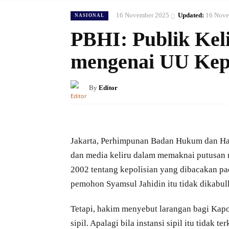
16 November 2025
Updated:
16 Nove
NASIONAL
PBHI: Publik Ke
mengenai UU Kepo
By
Editor
Jakarta, Perhimpunan Badan Hukum dan Hak
dan media keliru dalam memaknai putusa
2002 tentang kepolisian yang dibacakan p
pemohon Syamsul Jahidin itu tidak dikabulk
Tetapi, hakim menyebut larangan bagi Kapol
sipil. Apalagi bila instansi sipil itu tidak t