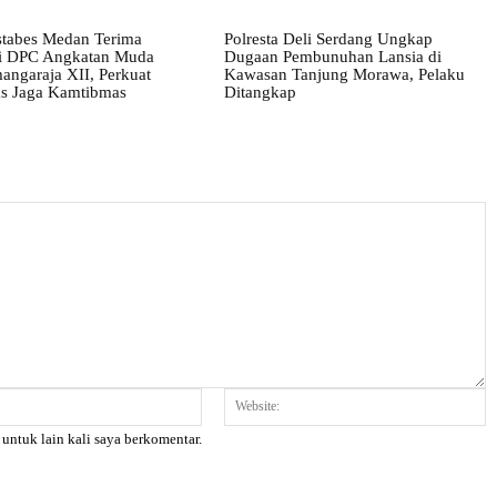
stabes Medan Terima
Polresta Deli Serdang Ungkap
i DPC Angkatan Muda
Dugaan Pembunuhan Lansia di
angaraja XII, Perkuat
Kawasan Tanjung Morawa, Pelaku
tas Jaga Kamtibmas
Ditangkap
Email:*
W
 untuk lain kali saya berkomentar.