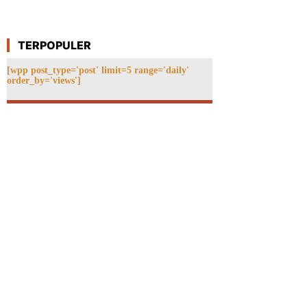
TERPOPULER
[wpp post_type='post' limit=5 range='daily'
order_by='views']