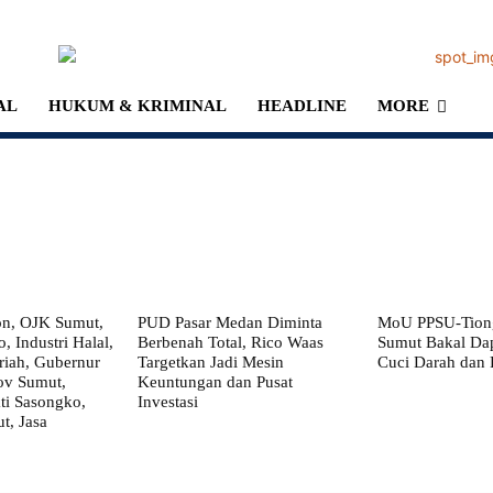
AL
HUKUM & KRIMINAL
HEADLINE
MORE
on, OJK Sumut,
PUD Pasar Medan Diminta
MoU PPSU-Tiong
, Industri Halal,
Berbenah Total, Rico Waas
Sumut Bakal Da
iah, Gubernur
Targetkan Jadi Mesin
Cuci Darah dan
ov Sumut,
Keuntungan dan Pusat
i Sasongko,
Investasi
, Jasa