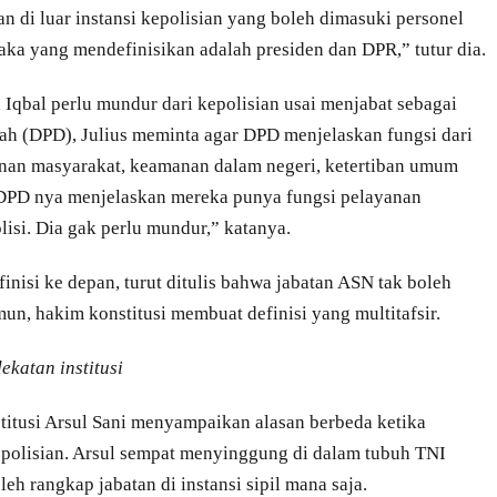
n di luar instansi kepolisian yang boleh dimasuki personel
aka yang mendefinisikan adalah presiden dan DPR,” tutur dia.
qbal perlu mundur dari kepolisian usai menjabat sebagai
ah (DPD), Julius meminta agar DPD menjelaskan fungsi dari
nan masyarakat, keamanan dalam negeri, ketertiban umum
DPD nya menjelaskan mereka punya fungsi pelayanan
isi. Dia gak perlu mundur,” katanya.
nisi ke depan, turut ditulis bahwa jabatan ASN tak boleh
mun, hakim konstitusi membuat definisi yang multitafsir.
katan institusi
stitusi Arsul Sani menyampaikan alasan berbeda ketika
polisian. Arsul sempat menyinggung di dalam tubuh TNI
oleh rangkap jabatan di instansi sipil mana saja.