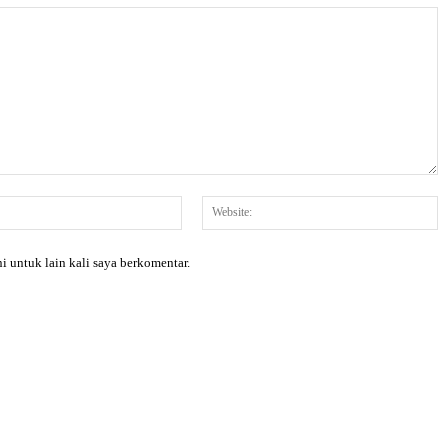
Email:*
W
i untuk lain kali saya berkomentar.
X
Pinterest
WhatsApp