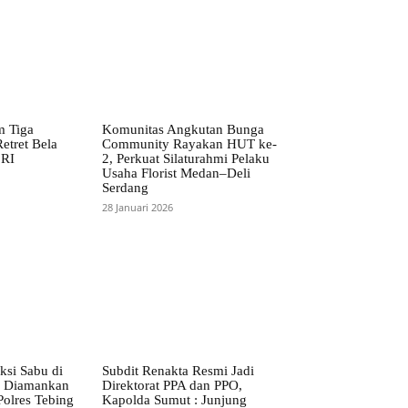
m Tiga
Komunitas Angkutan Bunga
etret Bela
Community Rayakan HUT ke-
 RI
2, Perkuat Silaturahmi Pelaku
Usaha Florist Medan–Deli
Serdang
28 Januari 2026
ksi Sabu di
Subdit Renakta Resmi Jadi
S Diamankan
Direktorat PPA dan PPO,
Polres Tebing
Kapolda Sumut : Junjung