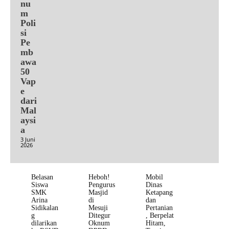
nu
m
Poli
si
Pe
mb
awa
50
Vap
e
dari
Mal
aysi
a
3 Juni
2026
Belasan
Heboh!
Mobil
Siswa
Pengurus
Dinas
SMK
Masjid
Ketapang
Arina
di
dan
Sidikalan
Mesuji
Pertanian
g
Ditegur
, Berpelat
dilarikan
Oknum
Hitam,