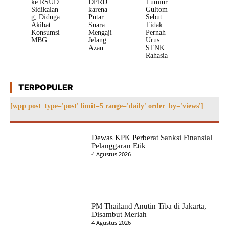
ke RSUD
DPRD
Tumiur
Sidikalan
karena
Gultom
g, Diduga
Putar
Sebut
Akibat
Suara
Tidak
Konsumsi
Mengaji
Pernah
MBG
Jelang
Urus
Azan
STNK
Rahasia
TERPOPULER
[wpp post_type='post' limit=5 range='daily' order_by='views']
Dewas KPK Perberat Sanksi Finansial
Pelanggaran Etik
4 Agustus 2026
PM Thailand Anutin Tiba di Jakarta,
Disambut Meriah
4 Agustus 2026