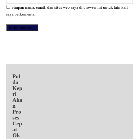
Simpan nama, email, dan situs web saya di browser ini untuk lain kali
saya berkomentar.
Facebook
X
Pinterest
WhatsApp
Pol
da
Kep
ri
Aka
n
Pro
ses
Cep
at
Ok