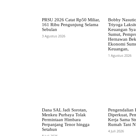
PRSU 2026 Catat Rp50 Miliar,
Bobby Nasuti
161 Ribu Pengunjung Selama
Triyoga Laksito
Sebulan
Keuangan Syar
Sumut, Pempr
3 Agustus 2026
Hernawan Bekt
Ekonomi Sumut
Keuangan,
1 Agustus 2026
Dana SAL Jadi Sorotan,
Pengendalian I
Menkeu Purbaya Tolak
Diperkuat, Pe
Permintaan Himbara
Kerja Sama St
Perpanjang Tenor hingga
Rumah Tani N
Setahun
4 Juli 2026
8 Juli 2026