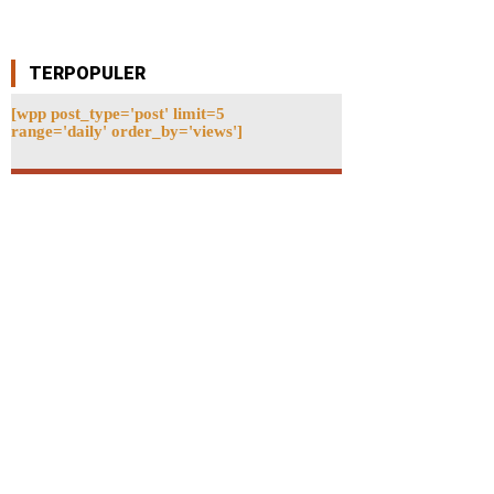
TERPOPULER
[wpp post_type='post' limit=5
range='daily' order_by='views']