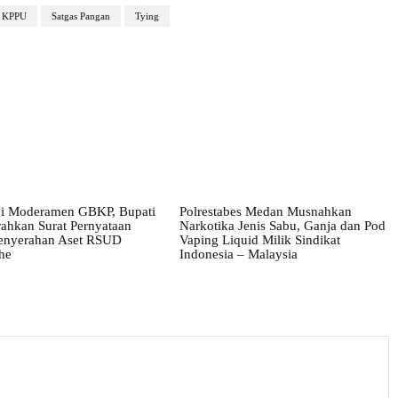
KPPU
Satgas Pangan
Tying
i Moderamen GBKP, Bupati
Polrestabes Medan Musnahkan
ahkan Surat Pernyataan
Narkotika Jenis Sabu, Ganja dan Pod
enyerahan Aset RSUD
Vaping Liquid Milik Sindikat
he
Indonesia – Malaysia