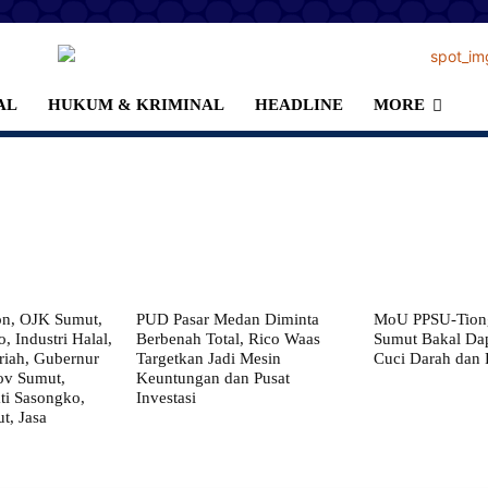
AL
HUKUM & KRIMINAL
HEADLINE
MORE
on, OJK Sumut,
PUD Pasar Medan Diminta
MoU PPSU-Tiong
, Industri Halal,
Berbenah Total, Rico Waas
Sumut Bakal Da
iah, Gubernur
Targetkan Jadi Mesin
Cuci Darah dan
ov Sumut,
Keuntungan dan Pusat
i Sasongko,
Investasi
, Jasa