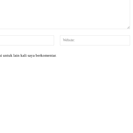
Email:*
W
i untuk lain kali saya berkomentar.
X
Pinterest
WhatsApp