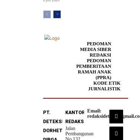
PEDOMAN
MEDIA SIBER
REDAKSI
PEDOMAN
PEMBERITAAN
RAMAH ANAK
(PPRA)
KODE ETIK
JURNALISTIK
Email:
PT.
KANTOR
redaksideteksi@gmail.c
DETEKSI
REDAKSI
Jalan
DORHETA
Pembangunan
No.132
DIRGA