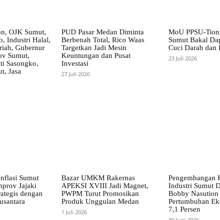
on, OJK Sumut,
PUD Pasar Medan Diminta
MoU PPSU-Tiong
, Industri Halal,
Berbenah Total, Rico Waas
Sumut Bakal Da
iah, Gubernur
Targetkan Jadi Mesin
Cuci Darah dan
ov Sumut,
Keuntungan dan Pusat
23 Juli 2026
i Sasongko,
Investasi
, Jasa
27 Juli 2026
nflasi Sumut
Bazar UMKM Rakernas
Pengembangan 
mprov Jajaki
APEKSI XVIII Jadi Magnet,
Industri Sumut D
rategis dengan
PWPM Turut Promosikan
Bobby Nasution 
usantara
Produk Unggulan Medan
Pertumbuhan Ek
7,1 Persen
1 Juli 2026
30 Juni 2026