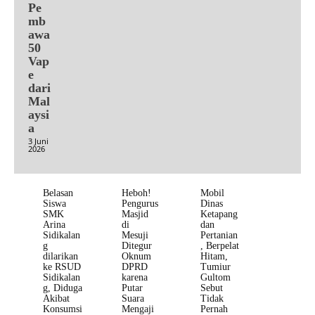
Pe
mb
awa
50
Vap
e
dari
Mal
aysi
a
3 Juni
2026
Belasan
Heboh!
Mobil
Siswa
Pengurus
Dinas
SMK
Masjid
Ketapang
Arina
di
dan
Sidikalan
Mesuji
Pertanian
g
Ditegur
, Berpelat
dilarikan
Oknum
Hitam,
ke RSUD
DPRD
Tumiur
Sidikalan
karena
Gultom
g, Diduga
Putar
Sebut
Akibat
Suara
Tidak
Konsumsi
Mengaji
Pernah