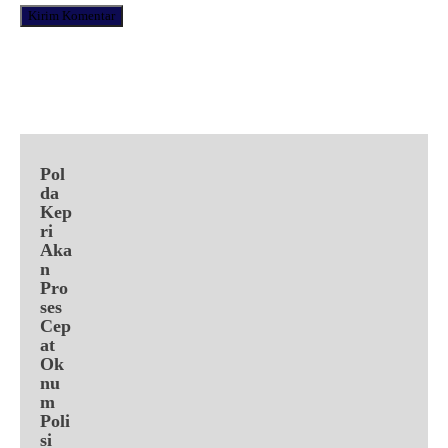
Facebook
X
Pinterest
WhatsApp
Pol
da
Kep
ri
Aka
n
Pro
ses
Cep
at
Ok
nu
m
Poli
si