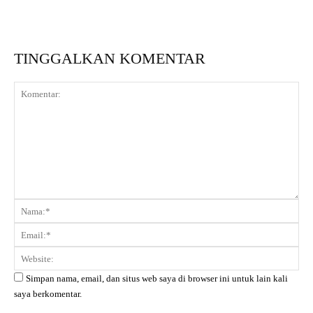
TINGGALKAN KOMENTAR
Komentar:
Na
Ema
Web
Simpan nama, email, dan situs web saya di browser ini untuk lain kali
saya berkomentar.