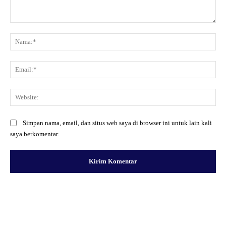
Komentar:
Na
Ema
Web
Simpan nama, email, dan situs web saya di browser ini untuk lain kali
saya berkomentar.
Facebook
X
Pinterest
WhatsApp