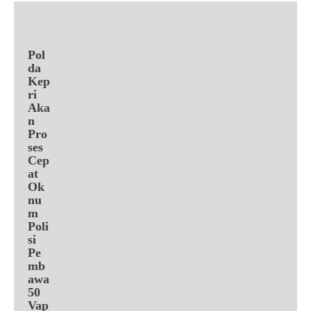
Pol
da
Kep
ri
Aka
n
Pro
ses
Cep
at
Ok
nu
m
Poli
si
Pe
mb
awa
50
Vap