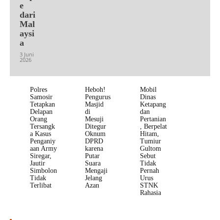
e
dari
Mal
aysi
a
3 Juni
2026
Polres
Heboh!
Mobil
Samosir
Pengurus
Dinas
Tetapkan
Masjid
Ketapang
Delapan
di
dan
Orang
Mesuji
Pertanian
Tersangk
Ditegur
, Berpelat
a Kasus
Oknum
Hitam,
Penganiy
DPRD
Tumiur
aan Army
karena
Gultom
Siregar,
Putar
Sebut
Jautir
Suara
Tidak
Simbolon
Mengaji
Pernah
Tidak
Jelang
Urus
Terlibat
Azan
STNK
Rahasia