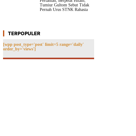
Pertanian, Berpelat Hitam,
Tumiur Gultom Sebut Tidak
Pernah Urus STNK Rahasia
TERPOPULER
[wpp post_type='post' limit=5 range='daily'
order_by='views']