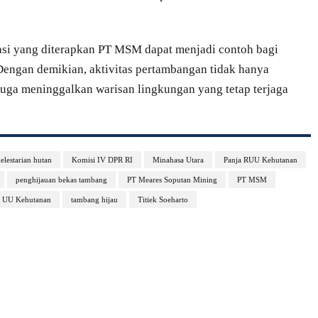
asi yang diterapkan PT MSM dapat menjadi contoh bagi
Dengan demikian, aktivitas pertambangan tidak hanya
uga meninggalkan warisan lingkungan yang tetap terjaga
elestarian hutan
Komisi IV DPR RI
Minahasa Utara
Panja RUU Kehutanan
penghijauan bekas tambang
PT Meares Soputan Mining
PT MSM
si UU Kehutanan
tambang hijau
Titiek Soeharto