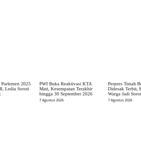
X
Pinterest
WhatsApp
a Parlemen 2025
PWI Buka Reaktivasi KTA
Perpres Timah B
, Ledia Soroti
Mati, Kesempatan Terakhir
Didesak Terbit,
k
hingga 30 September 2026
Warga Jadi Soro
7 Agustus 2026
7 Agustus 2026