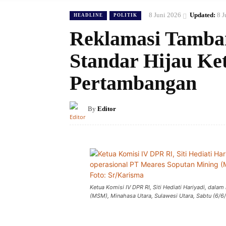
8 Juni 2026
Updated:
8 J
HEADLINE
POLITIK
Reklamasi Tamba
Standar Hijau Ket
Pertambangan
By
Editor
Ketua Komisi IV DPR RI, Siti Hediati Hariyadi, dal
(MSM), Minahasa Utara, Sulawesi Utara, Sabtu (6/6