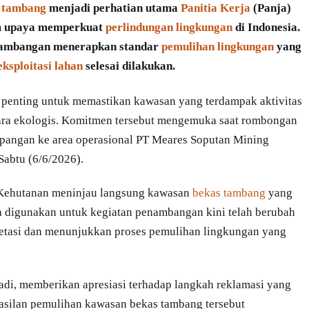
 tambang
menjadi perhatian utama
Panitia Kerja
(Panja)
m upaya memperkuat
perlindungan lingkungan
di Indonesia.
tambangan menerapkan standar
pemulihan lingkungan
yang
eksploitasi lahan
selesai dilakukan.
h penting untuk memastikan kawasan yang terdampak aktivitas
ara ekologis. Komitmen tersebut mengemuka saat rombongan
angan ke area operasional PT Meares Soputan Mining
Sabtu (6/6/2026).
 Kehutanan meninjau langsung kawasan
bekas tambang
yang
ya digunakan untuk kegiatan penambangan kini telah berubah
etasi dan menunjukkan proses pemulihan lingkungan yang
yadi, memberikan apresiasi terhadap langkah reklamasi yang
asilan pemulihan kawasan bekas tambang tersebut