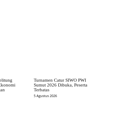
elitung
Turnamen Catur SIWO PWI
 Ekonomi
Sumut 2026 Dibuka, Peserta
tan
Terbatas
5 Agustus 2026