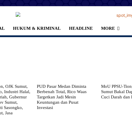
AL
HUKUM & KRIMINAL
HEADLINE
MORE
on, OJK Sumut,
PUD Pasar Medan Diminta
MoU PPSU-Tiong
, Industri Halal,
Berbenah Total, Rico Waas
Sumut Bakal Da
iah, Gubernur
Targetkan Jadi Mesin
Cuci Darah dan
ov Sumut,
Keuntungan dan Pusat
i Sasongko,
Investasi
, Jasa