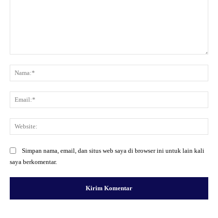
Komentar:
Na
Ema
Web
Simpan nama, email, dan situs web saya di browser ini untuk lain kali
saya berkomentar.