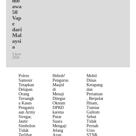
mb
awa
50
Vap
e
dari
Mal
aysi
a
3 Juni
2026
Polres
Heboh!
Mobil
Samosir
Pengurus
Dinas
Tetapkan
Masjid
Ketapang
Delapan
di
dan
Orang
Mesuji
Pertanian
Tersangk
Ditegur
, Berpelat
a Kasus
Oknum
Hitam,
Penganiy
DPRD
Tumiur
aan Army
karena
Gultom
Siregar,
Putar
Sebut
Jautir
Suara
Tidak
Simbolon
Mengaji
Pernah
Tidak
Jelang
Urus
Terlibat
Azan
STNK