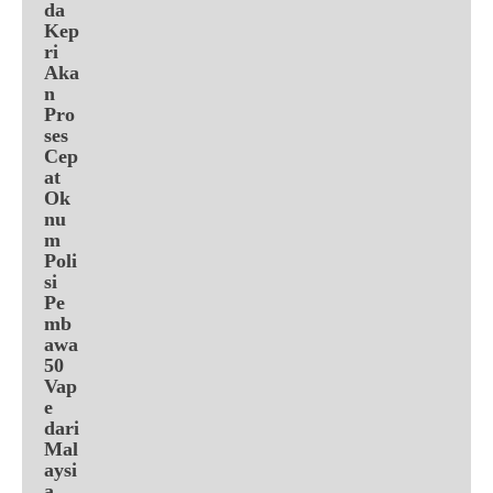
da
Kep
ri
Aka
n
Pro
ses
Cep
at
Ok
nu
m
Poli
si
Pe
mb
awa
50
Vap
e
dari
Mal
aysi
a