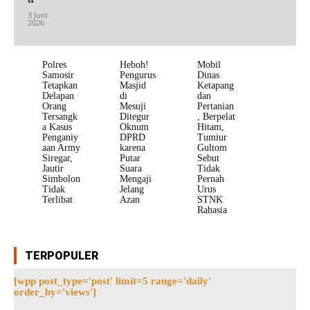
3 Juni
2026
Polres
Heboh!
Mobil
Samosir
Pengurus
Dinas
Tetapkan
Masjid
Ketapang
Delapan
di
dan
Orang
Mesuji
Pertanian
Tersangk
Ditegur
, Berpelat
a Kasus
Oknum
Hitam,
Penganiy
DPRD
Tumiur
aan Army
karena
Gultom
Siregar,
Putar
Sebut
Jautir
Suara
Tidak
Simbolon
Mengaji
Pernah
Tidak
Jelang
Urus
Terlibat
Azan
STNK
Rahasia
TERPOPULER
[wpp post_type='post' limit=5 range='daily'
order_by='views']