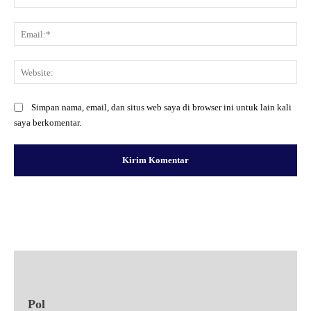
Ema
Web
Simpan nama, email, dan situs web saya di browser ini untuk lain kali
saya berkomentar.
Facebook
X
Pinterest
WhatsApp
Pol