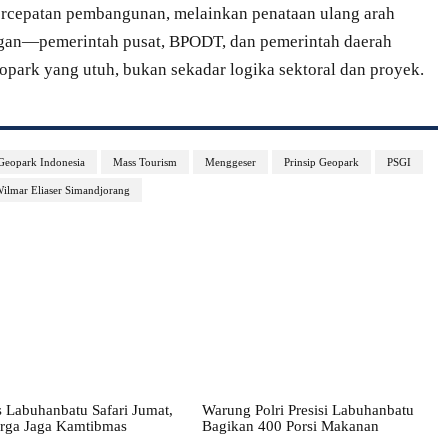
rcepatan pembangunan, melainkan penataan ulang arah
ngan—pemerintah pusat, BPODT, dan pemerintah daerah
opark yang utuh, bukan sekadar logika sektoral dan proyek.
 Geopark Indonesia
Mass Tourism
Menggeser
Prinsip Geopark
PSGI
ilmar Eliaser Simandjorang
 Labuhanbatu Safari Jumat,
Warung Polri Presisi Labuhanbatu
rga Jaga Kamtibmas
Bagikan 400 Porsi Makanan