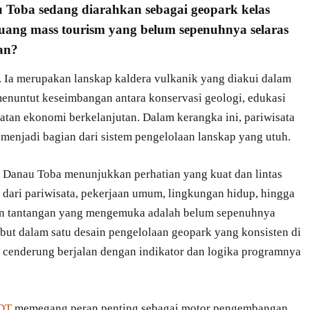
u Toba sedang diarahkan sebagai
geopark kelas
 ruang mass tourism yang belum sepenuhnya selaras
an?
. Ia merupakan lanskap kaldera vulkanik yang diakui dalam
menuntut keseimbangan antara konservasi geologi, edukasi
tan ekonomi berkelanjutan. Dalam kerangka ini, pariwisata
n menjadi bagian dari sistem pengelolaan lanskap yang utuh.
an Danau Toba menunjukkan perhatian yang kuat dan lintas
ai dari pariwisata, pekerjaan umum, lingkungan hidup, hingga
n tantangan yang mengemuka adalah belum sepenuhnya
sebut dalam satu desain pengelolaan geopark yang konsisten di
 cenderung berjalan dengan indikator dan logika programnya
DT
memegang peran penting sebagai motor pengembangan