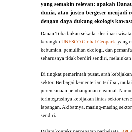
yang semakin relevan: apakah Dana
dunia
, atau justru bergeser menjadi
dengan daya dukung ekologis kawas
Danau Toba bukan sekadar destinasi wisata
kerangka
UNESCO Global Geopark
, yang 
kebumian, pemulihan ekologi, dan pemanfaa
seharusnya tidak berdiri sendiri, melainka
Di tingkat pemerintah pusat, arah kebijak
sektor. Berbagai kementerian terlibat, mul
perencanaan pembangunan nasional. Namu
terintegrasinya kebijakan lintas sektor ter
lapangan. Akibatnya, masing-masing sektor
sendiri.
Dalam konteks percepatan pariwisata,
BPO