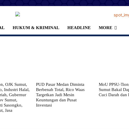
AL
HUKUM & KRIMINAL
HEADLINE
MORE
on, OJK Sumut,
PUD Pasar Medan Diminta
MoU PPSU-Tiong
, Industri Halal,
Berbenah Total, Rico Waas
Sumut Bakal Da
iah, Gubernur
Targetkan Jadi Mesin
Cuci Darah dan
ov Sumut,
Keuntungan dan Pusat
i Sasongko,
Investasi
, Jasa