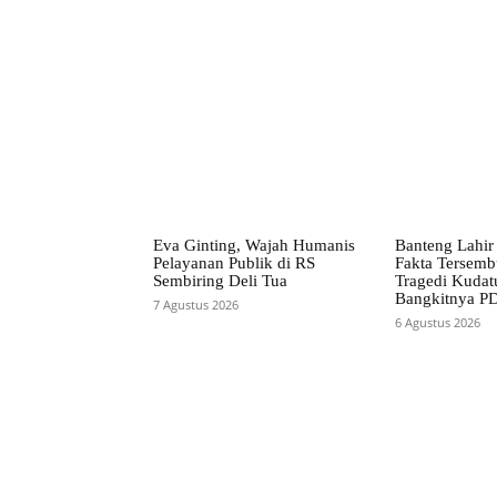
Facebook
Bagikan
Eva Ginting, Wajah Humanis
Banteng Lahir 
Pelayanan Publik di RS
Fakta Tersemb
Sembiring Deli Tua
Tragedi Kudatu
Bangkitnya PD
7 Agustus 2026
6 Agustus 2026