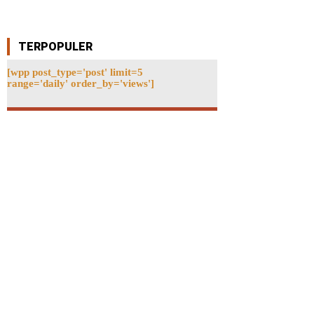
TERPOPULER
[wpp post_type='post' limit=5
range='daily' order_by='views']