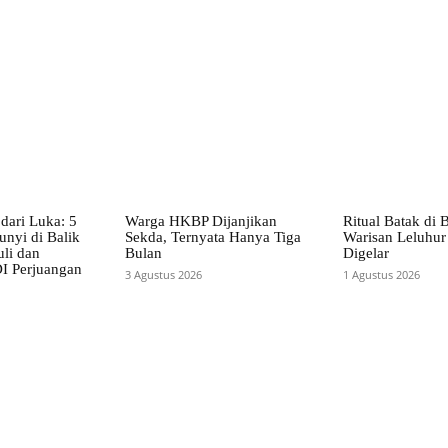
X
Pinterest
WhatsApp
dari Luka: 5
Warga HKBP Dijanjikan
Ritual Batak di 
unyi di Balik
Sekda, Ternyata Hanya Tiga
Warisan Leluhur
li dan
Bulan
Digelar
I Perjuangan
3 Agustus 2026
1 Agustus 2026