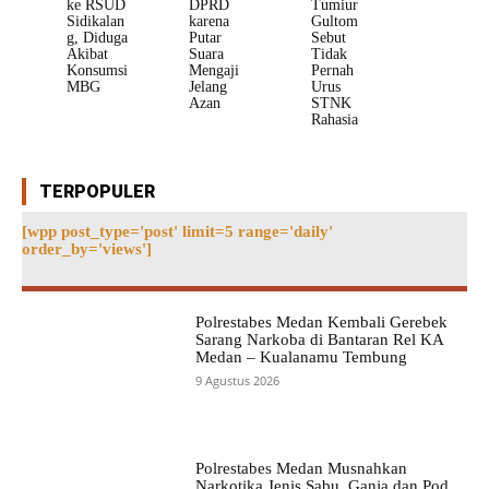
ke RSUD
DPRD
Tumiur
Sidikalan
karena
Gultom
g, Diduga
Putar
Sebut
Akibat
Suara
Tidak
Konsumsi
Mengaji
Pernah
MBG
Jelang
Urus
Azan
STNK
Rahasia
TERPOPULER
[wpp post_type='post' limit=5 range='daily'
order_by='views']
Polrestabes Medan Kembali Gerebek
Sarang Narkoba di Bantaran Rel KA
Medan – Kualanamu Tembung
9 Agustus 2026
Polrestabes Medan Musnahkan
Narkotika Jenis Sabu, Ganja dan Pod