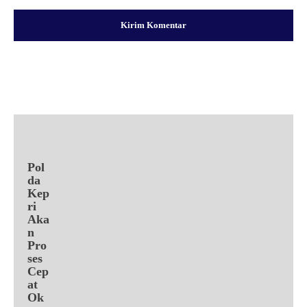
Facebook
X
Pinterest
WhatsApp
Pol
da
Kep
ri
Aka
n
Pro
ses
Cep
at
Ok