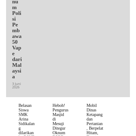
nu
m
Poli
si
Pe
mb
awa
50
Vap
e
dari
Mal
aysi
a
3 Juni
2026
Belasan
Heboh!
Mobil
Siswa
Pengurus
Dinas
SMK
Masjid
Ketapang
Arina
di
dan
Sidikalan
Mesuji
Pertanian
g
Ditegur
, Berpelat
dilarikan
Oknum
Hitam,