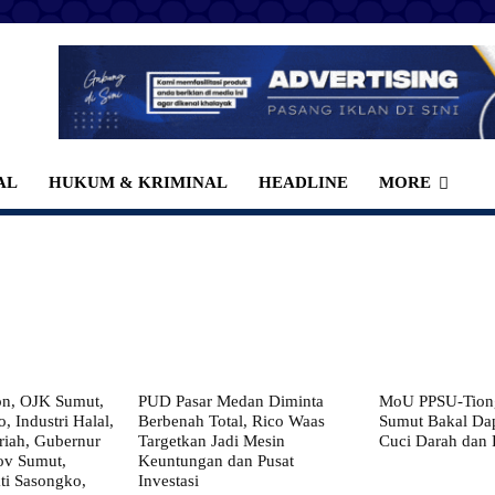
AL
HUKUM & KRIMINAL
HEADLINE
MORE
on, OJK Sumut,
PUD Pasar Medan Diminta
MoU PPSU-Tiong
, Industri Halal,
Berbenah Total, Rico Waas
Sumut Bakal Da
iah, Gubernur
Targetkan Jadi Mesin
Cuci Darah dan
ov Sumut,
Keuntungan dan Pusat
i Sasongko,
Investasi