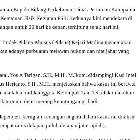
mantan Kepala Bidang Perkebunan Dinas Pertanian Kabupaten
i Kemajuan Fisik Kegiatan PSR. Keduanya kini mendekam di
an untuk 20 hari ke depan, terhitung sejak hari ini.
ng Tindak Pidana Khusus (Pidsus) Kejari Madina menemukan
sikan adanya perbuatan melawan hukum dan niat jahat yang
tal, Yos A Tarigan, S.H., M.H., M.Ikom, didampingi Kasi Intel
sus Herianto, S.H., M.H., menjelaskan bahwa kasus ini berawal
 mana lahan milik anggota Kelompok Tani TS tidak dilakukan
k tertentu demi meraup keuntungan pribadi.
dependen, kerugian keuangan negara dalam kasus ini ditaksir
mpat ratus delapan puluh delapan juta rupiah).