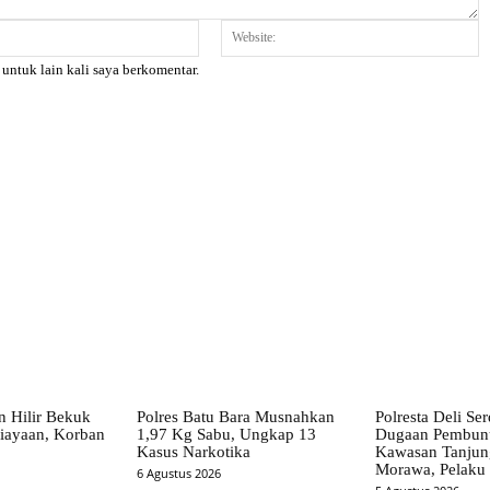
Email:*
W
 untuk lain kali saya berkomentar.
X
Pinterest
WhatsApp
n Hilir Bekuk
Polres Batu Bara Musnahkan
Polresta Deli S
iayaan, Korban
1,97 Kg Sabu, Ungkap 13
Dugaan Pembunu
Kasus Narkotika
Kawasan Tanjun
Morawa, Pelaku
6 Agustus 2026