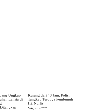
ebsite:
erdang Ungkap
Kurang dari 48 Jam, Polisi
han Lansia di
Tangkap Terduga Pembunuh
g
Hj. Nurliz
 Ditangkap
5 Agustus 2026