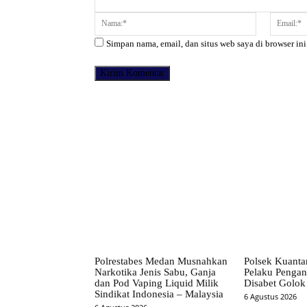
Komentar:
Nama:*
Simpan nama, email, dan situs web saya di browser ini
Facebook
Bagikan
Polrestabes Medan Musnahkan
Polsek Kuanta
Narkotika Jenis Sabu, Ganja
Pelaku Pengan
dan Pod Vaping Liquid Milik
Disabet Golok
Sindikat Indonesia – Malaysia
6 Agustus 2026