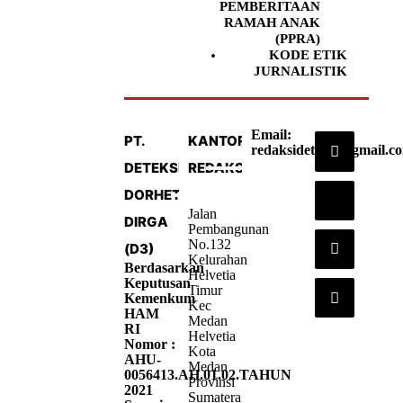
PEMBERITAAN
RAMAH ANAK
(PPRA)
KODE ETIK
JURNALISTIK
Email:
PT.
KANTOR
redaksideteksi@gmail.c
DETEKSI
REDAKSI
DORHETA
Jalan
DIRGA
Pembangunan
No.132
(D3)
Kelurahan
Berdasarkan
Helvetia
Keputusan
Timur
Kemenkum
Kec
HAM
Medan
RI
Helvetia
Nomor :
Kota
AHU-
Medan
0056413.AH.01.02.TAHUN
Provinsi
2021
Sumatera