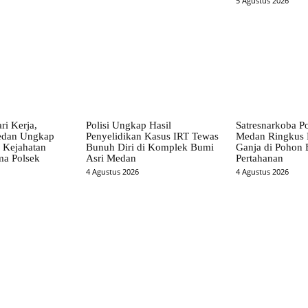
5 Agustus 2026
ri Kerja,
Polisi Ungkap Hasil
Satresnarkoba Po
Medan Ungkap
Penyelidikan Kasus IRT Tewas
Medan Ringkus 
 Kejahatan
Bunuh Diri di Komplek Bumi
Ganja di Pohon 
ma Polsek
Asri Medan
Pertahanan
4 Agustus 2026
4 Agustus 2026