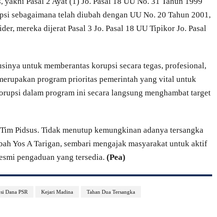
s, yakni Pasal 2 Ayat (1) Jo. Pasal 18 UU No. 31 Tahun 1999
psi sebagaimana telah diubah dengan UU No. 20 Tahun 2001,
der, mereka dijerat Pasal 3 Jo. Pasal 18 UU Tipikor Jo. Pasal
sinya untuk memberantas korupsi secara tegas, profesional,
merupakan program prioritas pemerintah yang vital untuk
orupsi dalam program ini secara langsung menghambat target
h Tim Pidsus. Tidak menutup kemungkinan adanya tersangka
bah Yos A Tarigan, sembari mengajak masyarakat untuk aktif
esmi pengaduan yang tersedia.
(Pea)
si Dana PSR
Kejari Madina
Tahan Dua Tersangka