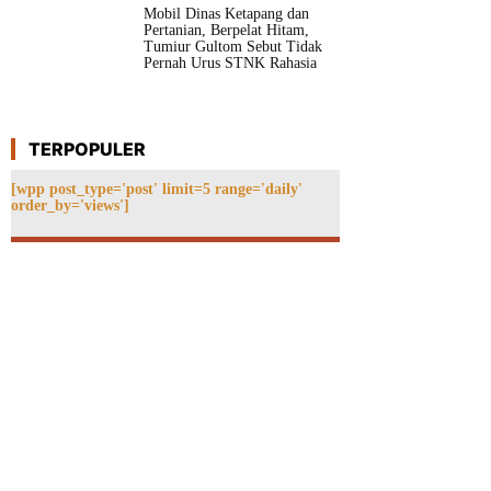
Mobil Dinas Ketapang dan
Pertanian, Berpelat Hitam,
Tumiur Gultom Sebut Tidak
Pernah Urus STNK Rahasia
TERPOPULER
[wpp post_type='post' limit=5 range='daily'
order_by='views']