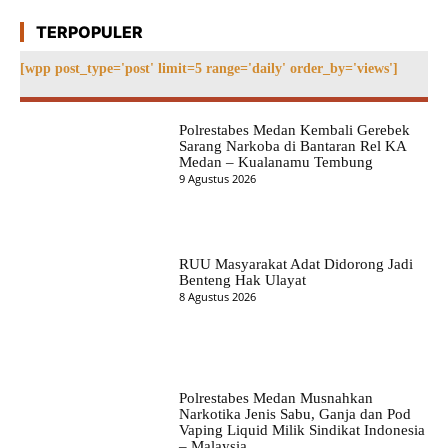
TERPOPULER
[wpp post_type='post' limit=5 range='daily' order_by='views']
Polrestabes Medan Kembali Gerebek
Sarang Narkoba di Bantaran Rel KA
Medan – Kualanamu Tembung
9 Agustus 2026
RUU Masyarakat Adat Didorong Jadi
Benteng Hak Ulayat
8 Agustus 2026
Polrestabes Medan Musnahkan
Narkotika Jenis Sabu, Ganja dan Pod
Vaping Liquid Milik Sindikat Indonesia
– Malaysia