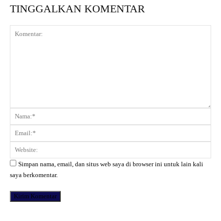
TINGGALKAN KOMENTAR
Komentar:
Na
Ema
Web
Simpan nama, email, dan situs web saya di browser ini untuk lain kali
saya berkomentar.