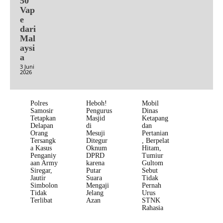
50
Vap
e
dari
Mal
aysi
a
3 Juni
2026
Polres
Heboh!
Mobil
Samosir
Pengurus
Dinas
Tetapkan
Masjid
Ketapang
Delapan
di
dan
Orang
Mesuji
Pertanian
Tersangk
Ditegur
, Berpelat
a Kasus
Oknum
Hitam,
Penganiy
DPRD
Tumiur
aan Army
karena
Gultom
Siregar,
Putar
Sebut
Jautir
Suara
Tidak
Simbolon
Mengaji
Pernah
Tidak
Jelang
Urus
Terlibat
Azan
STNK
Rahasia