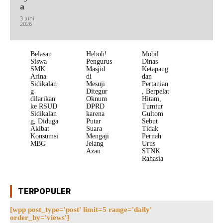
a
3 Juni
2026
Belasan
Heboh!
Mobil
Siswa
Pengurus
Dinas
SMK
Masjid
Ketapang
Arina
di
dan
Sidikalan
Mesuji
Pertanian
g
Ditegur
, Berpelat
dilarikan
Oknum
Hitam,
ke RSUD
DPRD
Tumiur
Sidikalan
karena
Gultom
g, Diduga
Putar
Sebut
Akibat
Suara
Tidak
Konsumsi
Mengaji
Pernah
MBG
Jelang
Urus
Azan
STNK
Rahasia
TERPOPULER
[wpp post_type='post' limit=5 range='daily'
order_by='views']