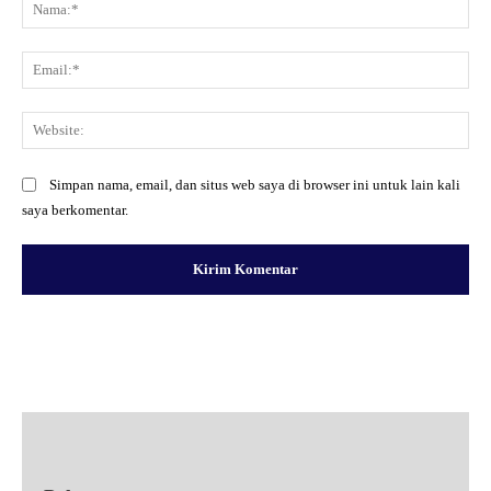
Na
Ema
Web
Simpan nama, email, dan situs web saya di browser ini untuk lain kali
saya berkomentar.
Facebook
X
Pinterest
WhatsApp