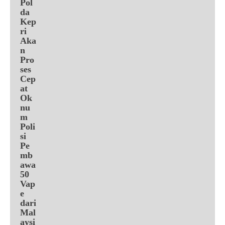
Pol
da
Kep
ri
Aka
n
Pro
ses
Cep
at
Ok
nu
m
Poli
si
Pe
mb
awa
50
Vap
e
dari
Mal
aysi