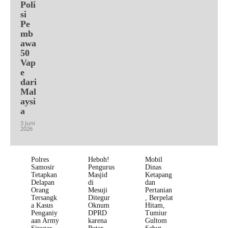
Poli
si
Pe
mb
awa
50
Vap
e
dari
Mal
aysi
a
3 Juni
2026
Polres
Heboh!
Mobil
Samosir
Pengurus
Dinas
Tetapkan
Masjid
Ketapang
Delapan
di
dan
Orang
Mesuji
Pertanian
Tersangk
Ditegur
, Berpelat
a Kasus
Oknum
Hitam,
Penganiy
DPRD
Tumiur
aan Army
karena
Gultom