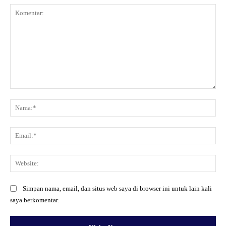
Komentar:
Na
Ema
Web
Simpan nama, email, dan situs web saya di browser ini untuk lain kali
saya berkomentar.