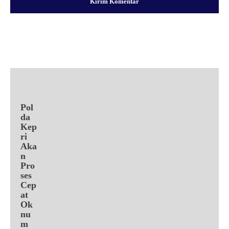
Facebook
X
Pinterest
WhatsApp
Pol
da
Kep
ri
Aka
n
Pro
ses
Cep
at
Ok
nu
m