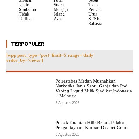
Siregar,
Putar
Sebut
Jautir
Suara
Tidak
Simbolon
Mengaji
Pernah
Tidak
Jelang
Urus
Terlibat
Azan
STNK
Rahasia
TERPOPULER
[wpp post_type='post' limit=5 range='daily'
order_by='views']
Polrestabes Medan Musnahkan
Narkotika Jenis Sabu, Ganja dan Pod
Vaping Liquid Milik Sindikat Indonesia
– Malaysia
6 Agustus 2026
Polsek Kuantan Hilir Bekuk Pelaku
Penganiayaan, Korban Disabet Golok
6 Agustus 2026