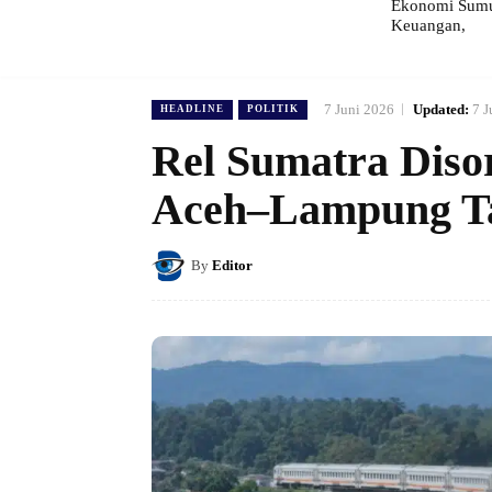
Ekonomi Sumut
Keuangan,
7 Juni 2026
Updated:
7 J
HEADLINE
POLITIK
Rel Sumatra Diso
Aceh–Lampung Ta
By
Editor