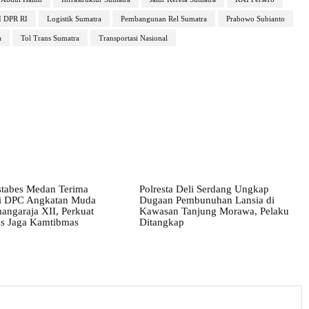
I DPR RI
Logistik Sumatra
Pembangunan Rel Sumatra
Prabowo Subianto
a
Tol Trans Sumatra
Transportasi Nasional
stabes Medan Terima
Polresta Deli Serdang Ungkap
i DPC Angkatan Muda
Dugaan Pembunuhan Lansia di
angaraja XII, Perkuat
Kawasan Tanjung Morawa, Pelaku
tas Jaga Kamtibmas
Ditangkap