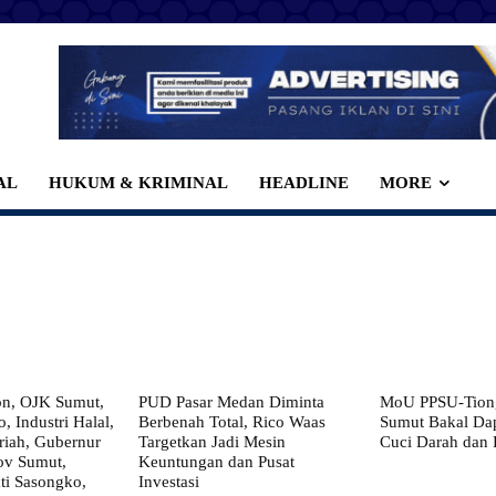
AL
HUKUM & KRIMINAL
HEADLINE
MORE
on, OJK Sumut,
PUD Pasar Medan Diminta
MoU PPSU-Tiong
, Industri Halal,
Berbenah Total, Rico Waas
Sumut Bakal Da
iah, Gubernur
Targetkan Jadi Mesin
Cuci Darah dan
ov Sumut,
Keuntungan dan Pusat
i Sasongko,
Investasi