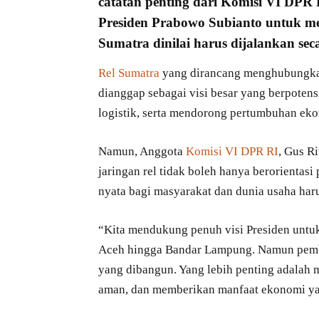
catatan penting dari
Komisi VI DPR 
Presiden Prabowo Subianto
untuk mew
Sumatra
dinilai harus dijalankan seca
Rel Sumatra
yang dirancang menghubungkan 
dianggap sebagai visi besar yang berpoten
logistik, serta mendorong pertumbuhan ek
Namun, Anggota
Komisi VI DPR RI
, Gus R
jaringan rel tidak boleh hanya berorientas
nyata bagi masyarakat dan dunia usaha har
“Kita mendukung penuh visi Presiden untuk
Aceh hingga Bandar Lampung. Namun pemban
yang dibangun. Yang lebih penting adalah m
aman, dan memberikan manfaat ekonomi yan