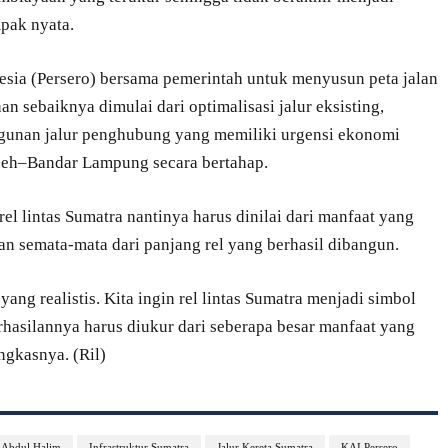
pak nyata.
sia (Persero) bersama pemerintah untuk menyusun peta jalan
n sebaiknya dimulai dari optimalisasi jalur eksisting,
gunan jalur penghubung yang memiliki urgensi ekonomi
Aceh–Bandar Lampung secara bertahap.
l lintas Sumatra nantinya harus dinilai dari manfaat yang
an semata-mata dari panjang rel yang berhasil dibangun.
ang realistis. Kita ingin rel lintas Sumatra menjadi simbol
erhasilannya harus diukur dari seberapa besar manfaat yang
ngkasnya. (Ril)
 Abdul Halim
Infrastruktur Sumatra
Jalur Kereta Sumatra
KAI Persero