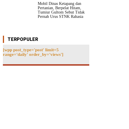
Mobil Dinas Ketapang dan
Pertanian, Berpelat Hitam,
Tumiur Gultom Sebut Tidak
Pernah Urus STNK Rahasia
TERPOPULER
[wpp post_type='post' limit=5
range='daily' order_by='views']