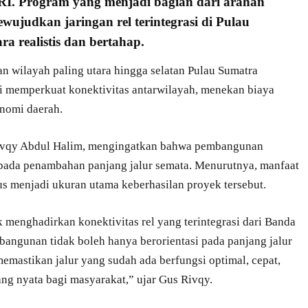
RI
. Program yang menjadi bagian dari arahan
ujudkan jaringan rel terintegrasi di
Pulau
ra realistis dan bertahap.
wilayah paling utara hingga selatan Pulau Sumatra
si memperkuat konektivitas antarwilayah, menekan biaya
onomi daerah.
ivqy Abdul Halim, mengingatkan bahwa pembangunan
i pada penambahan panjang jalur semata. Menurutnya, manfaat
us menjadi ukuran utama keberhasilan proyek tersebut.
 menghadirkan konektivitas rel yang terintegrasi dari Banda
gunan tidak boleh hanya berorientasi pada panjang jalur
emastikan jalur yang sudah ada berfungsi optimal, cepat,
g nyata bagi masyarakat,” ujar Gus Rivqy.