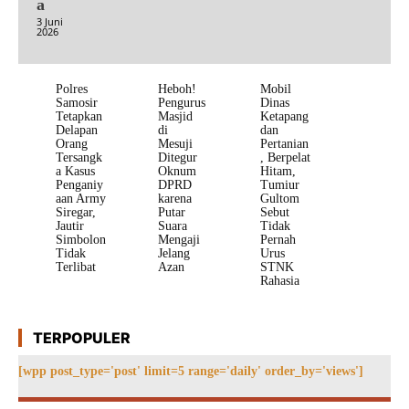
a
3 Juni
2026
Polres
Heboh!
Mobil
Samosir
Pengurus
Dinas
Tetapkan
Masjid
Ketapang
Delapan
di
dan
Orang
Mesuji
Pertanian
Tersangk
Ditegur
, Berpelat
a Kasus
Oknum
Hitam,
Penganiy
DPRD
Tumiur
aan Army
karena
Gultom
Siregar,
Putar
Sebut
Jautir
Suara
Tidak
Simbolon
Mengaji
Pernah
Tidak
Jelang
Urus
Terlibat
Azan
STNK
Rahasia
TERPOPULER
[wpp post_type='post' limit=5 range='daily' order_by='views']