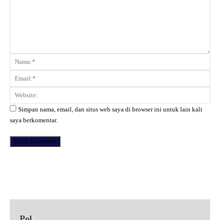
Komentar:
Na
Ema
Web
Simpan nama, email, dan situs web saya di browser ini untuk lain kali
saya berkomentar.
Facebook
X
Pinterest
WhatsApp
Pol