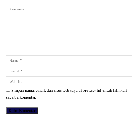
Komentar:
Na
Ema
Web
Simpan nama, email, dan situs web saya di browser ini untuk lain kali
saya berkomentar.
Facebook
X
Pinterest
WhatsApp