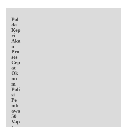
Pol
da
Kep
ri
Aka
n
Pro
ses
Cep
at
Ok
nu
m
Poli
si
Pe
mb
awa
50
Vap
e