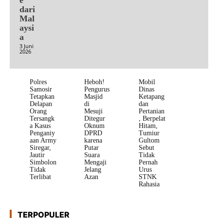
dari
Mal
aysi
a
3 Juni
2026
Polres
Heboh!
Mobil
Samosir
Pengurus
Dinas
Tetapkan
Masjid
Ketapang
Delapan
di
dan
Orang
Mesuji
Pertanian
Tersangk
Ditegur
, Berpelat
a Kasus
Oknum
Hitam,
Penganiy
DPRD
Tumiur
aan Army
karena
Gultom
Siregar,
Putar
Sebut
Jautir
Suara
Tidak
Simbolon
Mengaji
Pernah
Tidak
Jelang
Urus
Terlibat
Azan
STNK
Rahasia
TERPOPULER