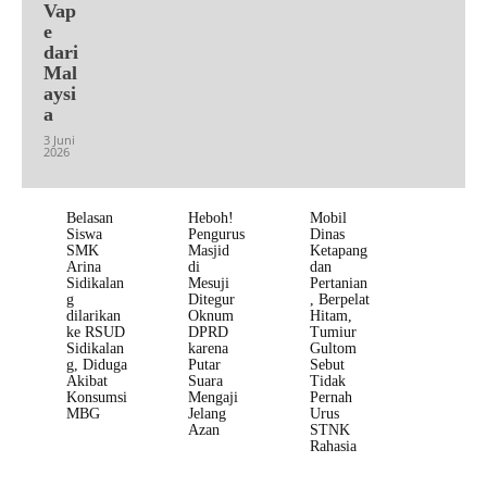
Vap
e
dari
Mal
aysi
a
3 Juni
2026
Belasan
Heboh!
Mobil
Siswa
Pengurus
Dinas
SMK
Masjid
Ketapang
Arina
di
dan
Sidikalan
Mesuji
Pertanian
g
Ditegur
, Berpelat
dilarikan
Oknum
Hitam,
ke RSUD
DPRD
Tumiur
Sidikalan
karena
Gultom
g, Diduga
Putar
Sebut
Akibat
Suara
Tidak
Konsumsi
Mengaji
Pernah
MBG
Jelang
Urus
Azan
STNK
Rahasia