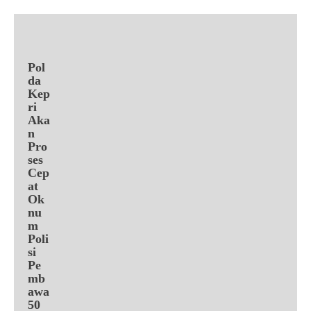
Pol
da
Kep
ri
Aka
n
Pro
ses
Cep
at
Ok
nu
m
Poli
si
Pe
mb
awa
50