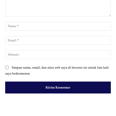
Komentar:
Na
Ema
Web
Simpan nama, email, dan situs web saya di browser ini untuk lain kali
saya berkomentar.
Facebook
X
Pinterest
WhatsApp