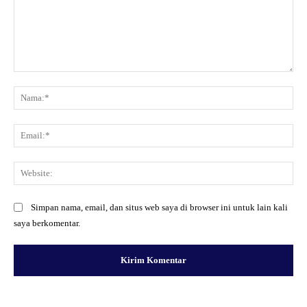
Komentar:
Na
Ema
Web
Simpan nama, email, dan situs web saya di browser ini untuk lain kali
saya berkomentar.