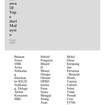
awa
50
Vap
e
dari
Mal
aysi
a
3 Juni
2026
Belasan
Heboh!
Mobil
Siswa
Pengurus
Dinas
SMK
Masjid
Ketapang
Arina
di
dan
Sidikalan
Mesuji
Pertanian
g
Ditegur
, Berpelat
dilarikan
Oknum
Hitam,
ke RSUD
DPRD
Tumiur
Sidikalan
karena
Gultom
g, Diduga
Putar
Sebut
Akibat
Suara
Tidak
Konsumsi
Mengaji
Pernah
MBG
Jelang
Urus
Azan
STNK