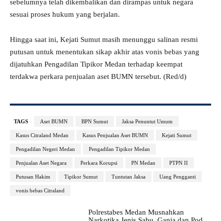
sebelumnya telah dikembalikan dan dirampas untuk negara
sesuai proses hukum yang berjalan.
Hingga saat ini, Kejati Sumut masih menunggu salinan resmi
putusan untuk menentukan sikap akhir atas vonis bebas yang
dijatuhkan Pengadilan Tipikor Medan terhadap keempat
terdakwa perkara penjualan aset BUMN tersebut. (Red/d)
TAGS
Aset BUMN
BPN Sumut
Jaksa Penuntut Umum
Kasus Citraland Medan
Kasus Penjualan Aset BUMN
Kejati Sumut
Pengadilan Negeri Medan
Pengadilan Tipikor Medan
Penjualan Aset Negara
Perkara Korupsi
PN Medan
PTPN II
Putusan Hakim
Tipikor Sumut
Tuntutan Jaksa
Uang Pengganti
vonis bebas Citraland
Polrestabes Medan Musnahkan
Narkotika Jenis Sabu, Ganja dan Pod