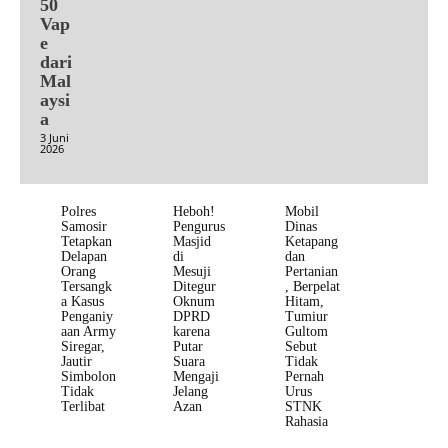
50
Vap
e
dari
Mal
aysi
a
3 Juni
2026
Polres
Heboh!
Mobil
Samosir
Pengurus
Dinas
Tetapkan
Masjid
Ketapang
Delapan
di
dan
Orang
Mesuji
Pertanian
Tersangk
Ditegur
, Berpelat
a Kasus
Oknum
Hitam,
Penganiy
DPRD
Tumiur
aan Army
karena
Gultom
Siregar,
Putar
Sebut
Jautir
Suara
Tidak
Simbolon
Mengaji
Pernah
Tidak
Jelang
Urus
Terlibat
Azan
STNK
Rahasia