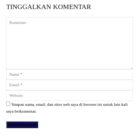
TINGGALKAN KOMENTAR
Komentar:
Na
Ema
Web
Simpan nama, email, dan situs web saya di browser ini untuk lain kali
saya berkomentar.