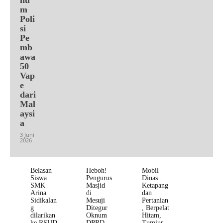
m
Poli
si
Pe
mb
awa
50
Vap
e
dari
Mal
aysi
a
3 Juni
2026
Belasan
Heboh!
Mobil
Siswa
Pengurus
Dinas
SMK
Masjid
Ketapang
Arina
di
dan
Sidikalan
Mesuji
Pertanian
g
Ditegur
, Berpelat
dilarikan
Oknum
Hitam,
ke RSUD
DPRD
Tumiur