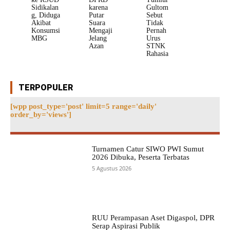
Sidikalan
karena
Gultom
g, Diduga
Putar
Sebut
Akibat
Suara
Tidak
Konsumsi
Mengaji
Pernah
MBG
Jelang
Urus
Azan
STNK
Rahasia
TERPOPULER
[wpp post_type='post' limit=5 range='daily'
order_by='views']
Turnamen Catur SIWO PWI Sumut
2026 Dibuka, Peserta Terbatas
5 Agustus 2026
RUU Perampasan Aset Digaspol, DPR
Serap Aspirasi Publik