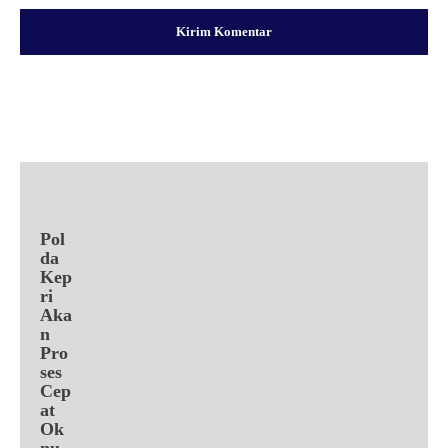
Facebook
X
Pinterest
WhatsApp
Pol
da
Kep
ri
Aka
n
Pro
ses
Cep
at
Ok
nu