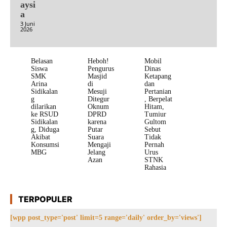
aysi
a
3 Juni
2026
Belasan
Heboh!
Mobil
Siswa
Pengurus
Dinas
SMK
Masjid
Ketapang
Arina
di
dan
Sidikalan
Mesuji
Pertanian
g
Ditegur
, Berpelat
dilarikan
Oknum
Hitam,
ke RSUD
DPRD
Tumiur
Sidikalan
karena
Gultom
g, Diduga
Putar
Sebut
Akibat
Suara
Tidak
Konsumsi
Mengaji
Pernah
MBG
Jelang
Urus
Azan
STNK
Rahasia
TERPOPULER
[wpp post_type='post' limit=5 range='daily' order_by='views']