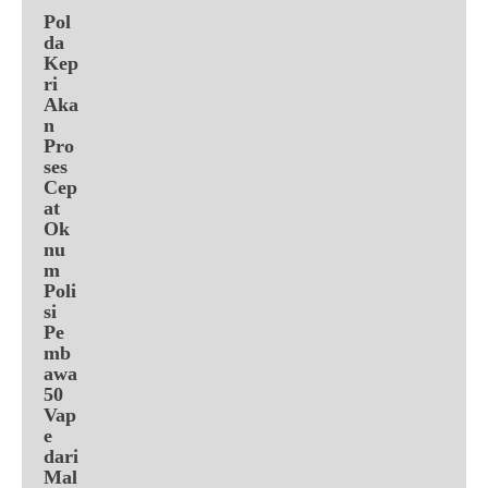
Pol
da
Kep
ri
Aka
n
Pro
ses
Cep
at
Ok
nu
m
Poli
si
Pe
mb
awa
50
Vap
e
dari
Mal