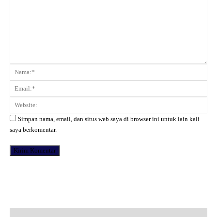
Komentar:
Na
Ema
Web
Simpan nama, email, dan situs web saya di browser ini untuk lain kali
saya berkomentar.
Facebook
X
Pinterest
WhatsApp